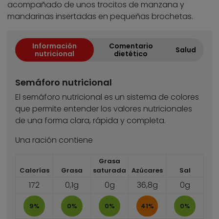
acompañado de unos trocitos de manzana y
mandarinas insertadas en pequeñas brochetas.
Información
Comentario
Salud
nutricional
dietético
Semáforo nutricional
El semáforo nutricional es un sistema de colores
que permite entender los valores nutricionales
de una forma clara, rápida y completa.
Una ración contiene
Grasa
Calorías
Grasa
saturada
Azúcares
Sal
172
0,1g
0g
36,8g
0g
9%
0%
0%
41%
0%