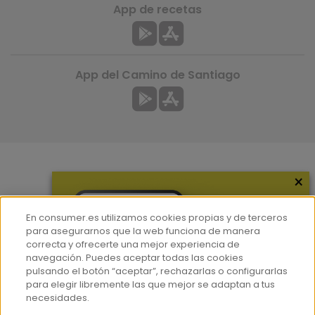
App de recetas
App del Camino de Santiago
×
Más información
¿Quiénes somos?
En consumer.es utilizamos cookies propias y de terceros
Hemeroteca
para asegurarnos que la web funciona de manera
correcta y ofrecerte una mejor experiencia de
Contacto
navegación. Puedes aceptar todas las cookies
pulsando el botón “aceptar”, rechazarlas o configurarlas
Prensa
para elegir libremente las que mejor se adaptan a tus
Corpus Lingüístico Consumer
necesidades.