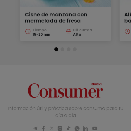
Cisne de manzana con
Al
mermelada de fresa
ba
Tiempo
Dificultad
15-20 min
Alta
Información útil y práctica sobre consumo para tu
día a día