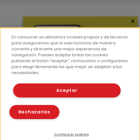
×
Más información
¿Quiénes somos?
En consumer.es utilizamos cookies propias y de terceros
Hemeroteca
para asegurarnos que la web funciona de manera
correcta y ofrecerte una mejor experiencia de
Contacto
navegación. Puedes aceptar todas las cookies
pulsando el botón “aceptar”, rechazarlas o configurarlas
Prensa
para elegir libremente las que mejor se adaptan a tus
Corpus Lingüístico Consumer
necesidades.
© Fundación EROSKI
Aceptar
Aviso legal
Políticas de privacidad
Políticas de cookies
Rechazarlas
Configurar cookies