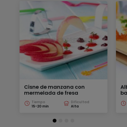
Cisne de manzana con
Al
mermelada de fresa
ba
Tiempo
Dificultad
15-20 min
Alta