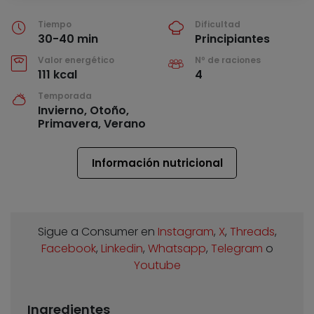
Tiempo
Dificultad
30-40 min
Principiantes
Valor energético
Nº de raciones
111 kcal
4
Temporada
Invierno, Otoño,
Primavera, Verano
Información nutricional
Sigue a Consumer en
Instagram
,
X
,
Threads
,
Facebook
,
Linkedin
,
Whatsapp
,
Telegram
o
Youtube
Ingredientes