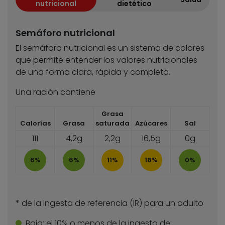
nutricional
dietético
Semáforo nutricional
El semáforo nutricional es un sistema de colores
que permite entender los valores nutricionales
de una forma clara, rápida y completa.
Una ración contiene
Grasa
Calorías
Grasa
saturada
Azúcares
Sal
111
4,2g
2,2g
16,5g
0g
6%
6%
11%
18%
0%
* de la ingesta de referencia (IR) para un adulto
Baja:
el 10% o menos de la ingesta de