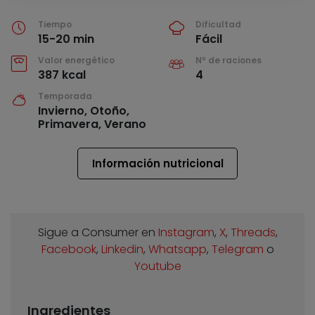
Tiempo
Dificultad
15-20 min
Fácil
Valor energético
Nº de raciones
387 kcal
4
Temporada
Invierno, Otoño,
Primavera, Verano
Información nutricional
Sigue a Consumer en
Instagram
,
X
,
Threads
,
Facebook
,
Linkedin
,
Whatsapp
,
Telegram
o
Youtube
Ingredientes