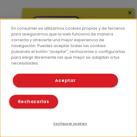
×
Más información
¿Quiénes somos?
En consumer.es utilizamos cookies propias y de terceros
Hemeroteca
para asegurarnos que la web funciona de manera
correcta y ofrecerte una mejor experiencia de
Contacto
navegación. Puedes aceptar todas las cookies
pulsando el botón “aceptar”, rechazarlas o configurarlas
Prensa
para elegir libremente las que mejor se adaptan a tus
Corpus Lingüístico Consumer
necesidades.
© Fundación EROSKI
Aceptar
Aviso legal
Políticas de privacidad
Políticas de cookies
Rechazarlas
Configurar cookies
Compartir