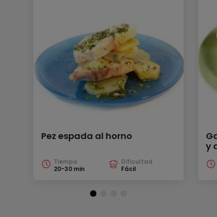
Pez espada al horno
Ga
y 
Tiempo
Dificultad
20-30 min
Fácil