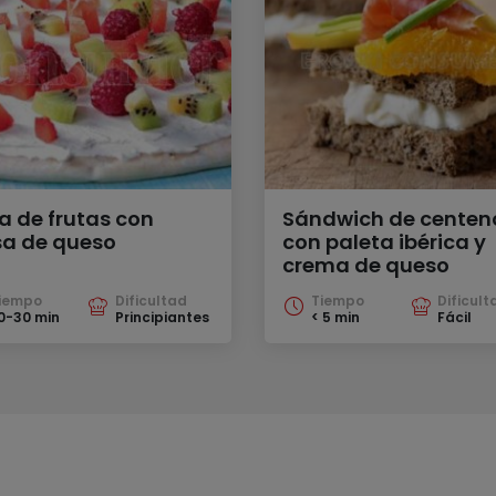
za de frutas con
Sándwich de centen
sa de queso
con paleta ibérica y
crema de queso
iempo
Dificultad
Tiempo
Dificult
0-30 min
Principiantes
< 5 min
Fácil