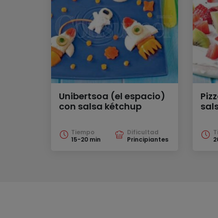
Unibertsoa (el espacio)
Piz
con salsa kétchup
sal
Tiempo
Dificultad
T
15-20 min
Principiantes
2