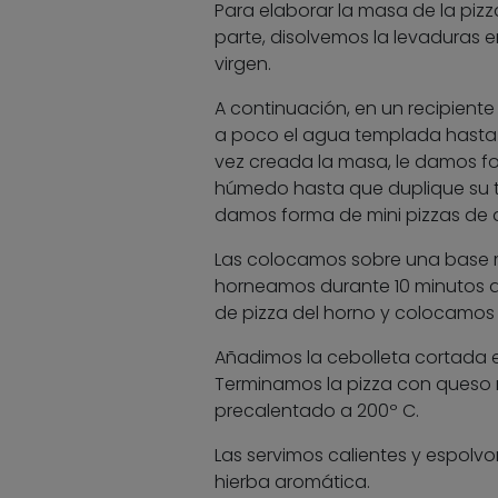
Para elaborar la masa de la pizza
parte, disolvemos la levaduras 
virgen.
A continuación, en un recipient
a poco el agua templada hasta 
vez creada la masa, le damos f
húmedo hasta que duplique su t
damos forma de mini pizzas de 
Las colocamos sobre una base m
horneamos durante 10 minutos a
de pizza del horno y colocamos 
Añadimos la cebolleta cortada en
Terminamos la pizza con queso r
precalentado a 200º C.
Las servimos calientes y espolv
hierba aromática.