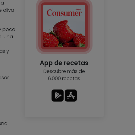
ra
 oliva
 y poco
e. Una
as y
App de recetas
Descubre más de
asas
6.000 recetas
una