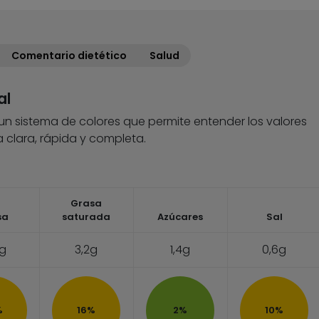
Comentario dietético
Salud
al
 un sistema de colores que permite entender los valores
 clara, rápida y completa.
Grasa
sa
saturada
Azúcares
Sal
4g
3,2g
1,4g
0,6g
%
16%
2%
10%