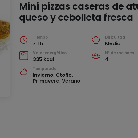
Mini pizzas caseras de at
queso y cebolleta fresca
Tiempo
Dificultad
> 1 h
Media
Valor energético
Nº de raciones
335 kcal
4
Temporada
Invierno, Otoño,
Primavera, Verano