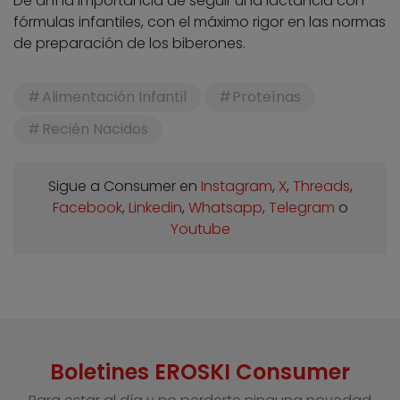
De ahí la importancia de seguir una lactancia con
fórmulas infantiles, con el máximo rigor en las normas
de preparación de los biberones.
Alimentación Infantil
Proteínas
Recién Nacidos
Sigue a Consumer en
Instagram
,
X
,
Threads
,
Facebook
,
Linkedin
,
Whatsapp
,
Telegram
o
Youtube
Boletines EROSKI Consumer