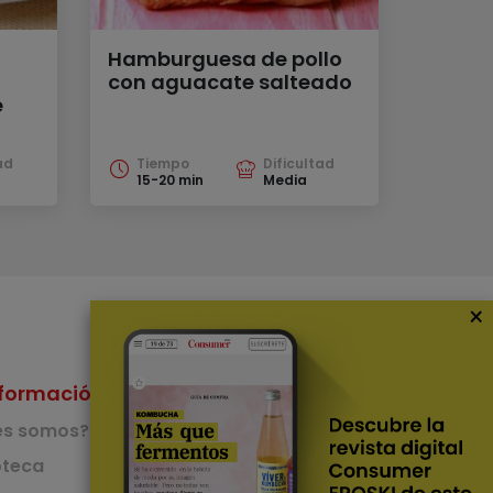
Hamburguesa de pollo
con aguacate salteado
e
ad
Tiempo
Dificultad
15-20 min
Media
×
formación
Nuestras Apps
es somos?
App de recetas
teca