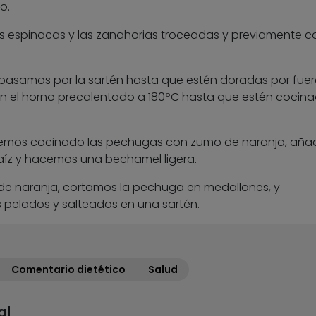
o.
s espinacas y las zanahorias troceadas y previamente c
 pasamos por la sartén hasta que estén doradas por fuer
en el horno precalentado a 180ºC hasta que estén cocin
emos cocinado las pechugas con zumo de naranja, aña
aíz y hacemos una bechamel ligera.
 de naranja, cortamos la pechuga en medallones, y
pelados y salteados en una sartén.
Comentario dietético
Salud
al