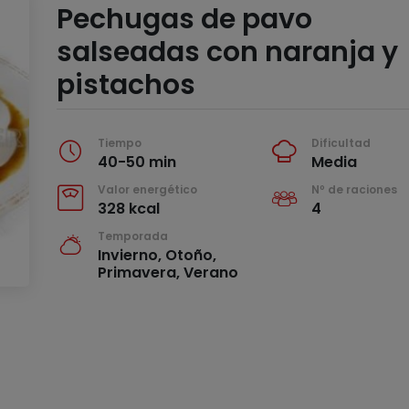
Pechugas de pavo
salseadas con naranja y
pistachos
Tiempo
Dificultad
40-50 min
Media
Valor energético
Nº de raciones
328 kcal
4
Temporada
Invierno, Otoño,
Primavera, Verano