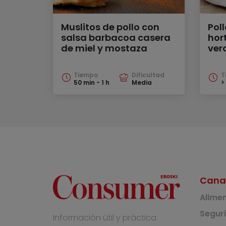
Muslitos de pollo con
Pol
salsa barbacoa casera
hort
de miel y mostaza
ver
Tiempo
Dificultad
T
50 min - 1 h
Media
> 
Cana
Alime
Segur
Información útil y práctica