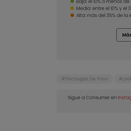
Baja:
el 10% o menos de 
Media:
entre el 10% y el
Alta:
más del 35% de la 
Más
Pechugas De Pavo
pis
Sigue a Consumer en
Insta