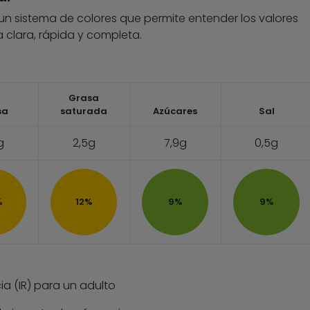
 un sistema de colores que permite entender los valores
 clara, rápida y completa.
Grasa
sa
saturada
Azúcares
Sal
g
2,5g
7,9g
0,5g
%
12%
9%
9%
ia (IR) para un adulto