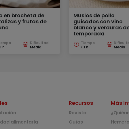
lo en brocheta de
Muslos de pollo
alizas y frutas de
guisados con vino
ano
blanco y verduras d
temporada
iempo
Dificultad
Tiempo
Dificult
1 h
Media
> 1 h
Media
les
Recursos
Más in
ntación
Revista
¿Quién
idad alimentaria
Guías
Hemero