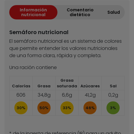
Información
Comentario
Salud
nutricional
dietético
Semáforo nutricional
El semáforo nutricional es un sistema de colores
que permite entender los valores nutricionales
de una forma clara, rápida y completa.
Una ración contiene
Grasa
Calorías
Grasa
saturada
Azúcares
Sal
606
34,8g
6,6g
41,2g
0,2g
30%
50%
33%
46%
3%
* de la ingesta de referencia (IR) para un adulto