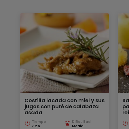
Costilla lacada con miel y sus
Sa
jugos con puré de calabaza
pa
asada
re
Tiempo
Dificultad
> 2 h
Media