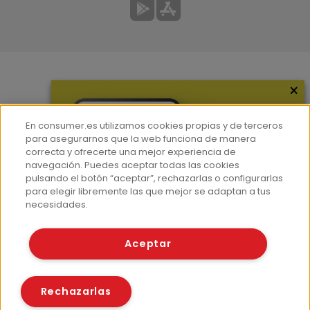
×
Más información
¿Quiénes somos?
En consumer.es utilizamos cookies propias y de terceros
Hemeroteca
para asegurarnos que la web funciona de manera
correcta y ofrecerte una mejor experiencia de
Contacto
navegación. Puedes aceptar todas las cookies
pulsando el botón “aceptar”, rechazarlas o configurarlas
Prensa
para elegir libremente las que mejor se adaptan a tus
Corpus Lingüístico Consumer
necesidades.
© Fundación EROSKI
Aceptar
Aviso legal
Políticas de privacidad
Políticas de cookies
Rechazarlas