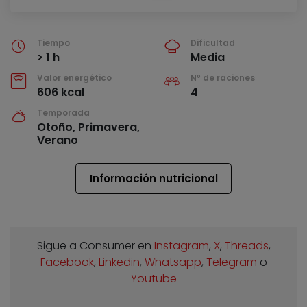
Tiempo
Dificultad
> 1 h
Media
Valor energético
Nº de raciones
606 kcal
4
Temporada
Otoño, Primavera,
Verano
Información nutricional
Sigue a Consumer en
Instagram
,
X
,
Threads
,
Facebook
,
Linkedin
,
Whatsapp
,
Telegram
o
Youtube