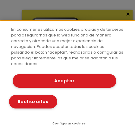
×
Más información
¿Quiénes somos?
En consumer.es utilizamos cookies propias y de terceros
Hemeroteca
para asegurarnos que la web funciona de manera
correcta y ofrecerte una mejor experiencia de
Contacto
navegación. Puedes aceptar todas las cookies
pulsando el botón “aceptar”, rechazarlas o configurarlas
Prensa
para elegir libremente las que mejor se adaptan a tus
Corpus Lingüístico Consumer
necesidades.
© Fundación EROSKI
Aceptar
Aviso legal
Políticas de privacidad
Políticas de cookies
Rechazarlas
Configurar cookies
Compartir