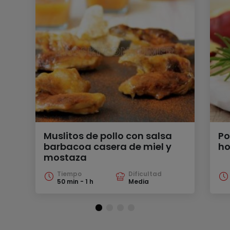
Muslitos de pollo con salsa
Po
barbacoa casera de miel y
ho
mostaza
Tiempo
Dificultad
50 min - 1 h
Media