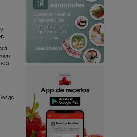
 o
r.
stá
enen
enda
riesgo