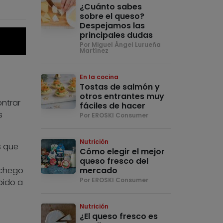
¿Cuánto sabes
sobre el queso?
Despejamos las
principales dudas
Por Miguel Ángel Lurueña
Martínez
En la cocina
Tostas de salmón y
otros entrantes muy
ontrar
fáciles de hacer
s
Por EROSKI Consumer
Nutrición
s que
Cómo elegir el mejor
queso fresco del
nchego
mercado
Por EROSKI Consumer
bido a
Nutrición
¿El queso fresco es