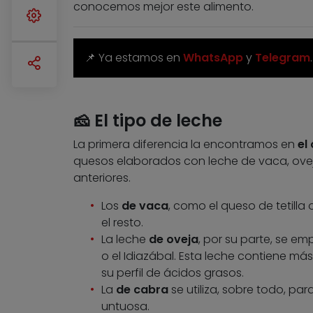
conocemos mejor este alimento.
📌 Ya estamos en
WhatsApp
y
Telegram
🧀 El tipo de leche
La primera diferencia la encontramos en
el 
quesos elaborados con leche de vaca, oveja
anteriores.
Los
de vaca
, como el queso de tetill
el resto.
La leche
de oveja
, por su parte, se 
o el Idiazábal. Esta leche contiene m
su perfil de ácidos grasos.
La
de cabra
se utiliza, sobre todo, pa
untuosa.