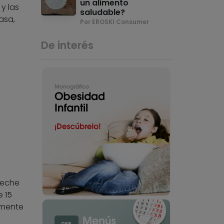
un alimento
y las
saludable?
asa,
Por EROSKI Consumer
De interés
 leche
 15
lmente