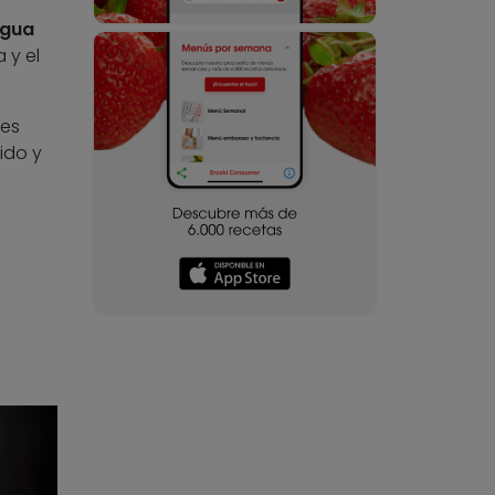
agua
 y el
les
ido y