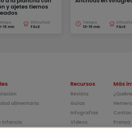
lo a la plancha con
Anchoas en vinagre
n y ajetes tiernos
teados
iempo
Dificultad
Tiempo
Dificult
0-15 min
Fácil
10-15 min
Fácil
les
Recursos
Más in
ntación
Revista
¿Quién
idad alimentaria
Guías
Hemero
Infografías
Contac
 infancia
Vídeos
Prensa
 ambiente y solidaridad
Monográficos
Corpus 