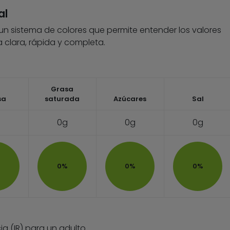
al
 un sistema de colores que permite entender los valores
 clara, rápida y completa.
Grasa
sa
saturada
Azúcares
Sal
0g
0g
0g
0%
0%
0%
ia (IR) para un adulto