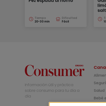
Pez espada al horno
Gal
limó
sal
Tiempo
Dificultad
T
20-30 min
Fácil
1
Cana
Alime
Segur
Información útil y práctica
Salud
sobre consumo para tu día a
día
Bebé e
Medio