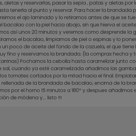
s, aletas y reservarlas, pasar la sepia , patas y aletas por 
sta tenerla al punto y reservar. Para hacer la brandada 
freimos el ajo laminado y lo retiramos antes de que se tue
bacalao con la piel hacia abajo, sin que hierva el aceite 
amos así unos 20 minutos y veremos como desprende la 
iramos el bacalao, limpiamos de piel o espinas y lo pon
 un poco de aceite del fondo de la cazuela, el que tiene 
uy fino y reservamos la brandada. (la compras hecha y t
tarrinas) Pochamos la cebolla hasta caramelizar junto co
e sal, cuando ya esté caramelizada añadimos las gamb
os tomates cortados por la mitad hacia el final. Emplat
a rellenada de la brandada de bacalao, encima de la br
amos por el horno 15 minutos a 180º y despues añadimos e
ón de módena y…. listo !!!