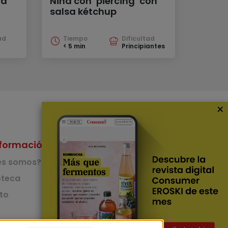
ta
Niña con ‘piercing’ con
salsa kétchup
ad
Tiempo
Dificultad
< 5 min
Principiantes
×
formación
Nuestras Apps
es somos?
App de recetas
teca
to
App del Camino de
Santiago
Lingüístico