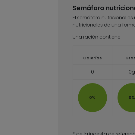
Semáforo nutricion
El semáforo nutricional es
nutricionales de una forma
Una ración contiene
Calorías
Gra
0
0g
0%
0%
* de la ingesta de referenc