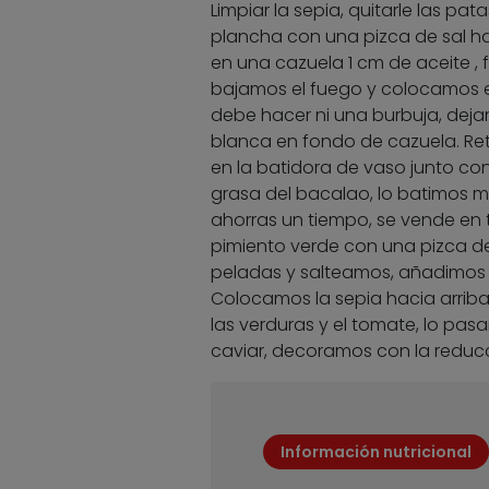
Limpiar la sepia, quitarle las pata
plancha con una pizca de sal ha
en una cazuela 1 cm de aceite , 
bajamos el fuego y colocamos el 
debe hacer ni una burbuja, dej
blanca en fondo de cazuela. Ret
en la batidora de vaso junto con
grasa del bacalao, lo batimos m
ahorras un tiempo, se vende en 
pimiento verde con una pizca d
peladas y salteamos, añadimos l
Colocamos la sepia hacia arrib
las verduras y el tomate, lo pas
caviar, decoramos con la reducci
Información nutricional