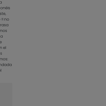
la
ponéis
ste,
!! no
grasa
emos
la
e
n el
as
amos:
andada
l