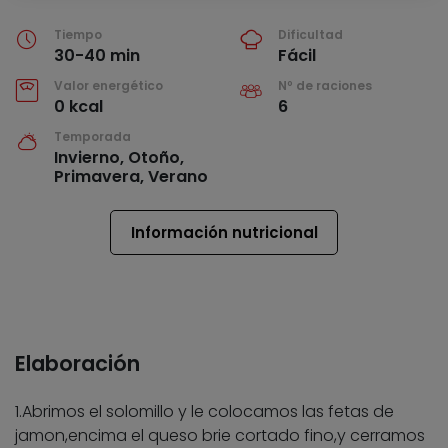
Tiempo
Dificultad
30-40 min
Fácil
Valor energético
Nº de raciones
0 kcal
6
Temporada
Invierno, Otoño,
Primavera, Verano
Información nutricional
Elaboración
1.Abrimos el solomillo y le colocamos las fetas de
jamon,encima el queso brie cortado fino,y cerramos