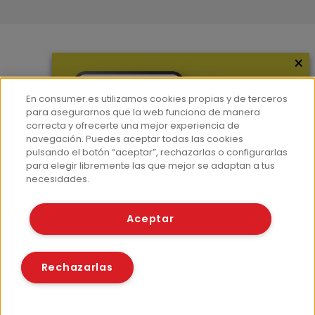
×
Más información
¿Quiénes somos?
En consumer.es utilizamos cookies propias y de terceros
Hemeroteca
para asegurarnos que la web funciona de manera
correcta y ofrecerte una mejor experiencia de
Contacto
navegación. Puedes aceptar todas las cookies
pulsando el botón “aceptar”, rechazarlas o configurarlas
Prensa
para elegir libremente las que mejor se adaptan a tus
Corpus Lingüístico Consumer
necesidades.
© Fundación EROSKI
Aceptar
Aviso legal
Políticas de privacidad
Políticas de cookies
Rechazarlas