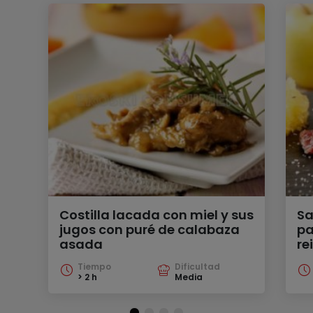
Costilla lacada con miel y sus
Sa
jugos con puré de calabaza
pa
asada
re
Tiempo
Dificultad
> 2 h
Media