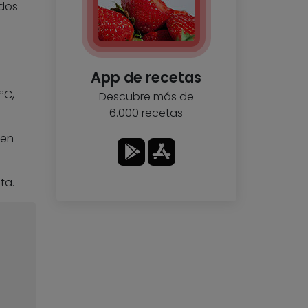
udos
App de recetas
ºC,
Descubre más de
6.000 recetas
 en
ta.