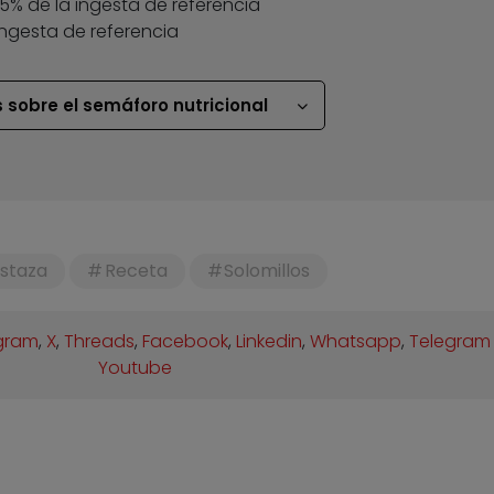
 35% de la ingesta de referencia
ingesta de referencia
 sobre el semáforo nutricional
staza
Receta
Solomillos
gram
,
X
,
Threads
,
Facebook
,
Linkedin
,
Whatsapp
,
Telegram
Youtube