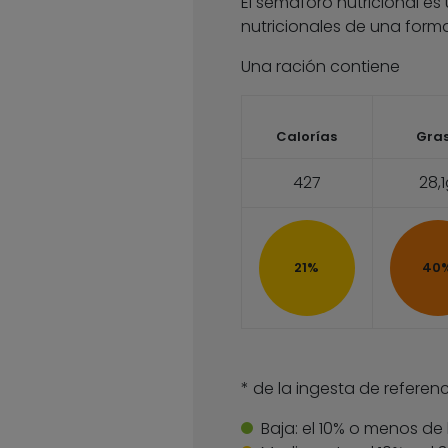
El semáforo nutricional es
nutricionales de una forma
Una ración contiene
Calorías
Gra
427
28,
21%
40
* de la ingesta de referenc
Baja:
el 10% o menos de 