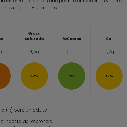
 un sistema de colores que permite entender los valores
 clara, rápida y completa.
Grasa
sa
saturada
Azúcares
Sal
1g
6,5g
0,9g
0,7g
%
32%
1%
12%
ia (IR) para un adulto
la ingesta de referencia