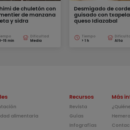
himi de chuletón con
Desmigado de corde
mentier de manzana
guisado con txapela
eta y sidra
queso Idiazabal
iempo
Dificultad
Tiempo
Dificult
0-15 min
Media
> 1 h
Alta
les
Recursos
Más in
ntación
Revista
¿Quién
idad alimentaria
Guías
Hemero
Infografías
Contac