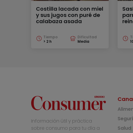
Costilla lacada con miel
Sas
y sus jugos con puré de
par
calabaza asada
rein
Tiempo
Dificultad
T
> 2 h
Media
1
Cana
Alime
Segur
Información útil y práctica
Salud
sobre consumo para tu día a