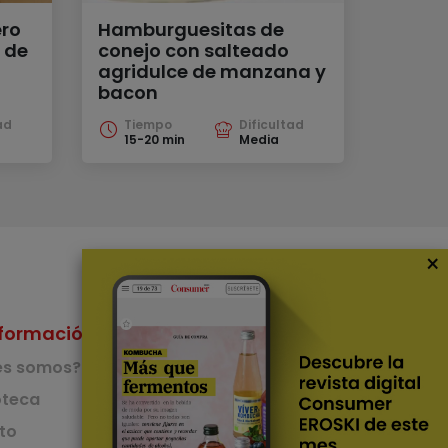
ro
Hamburguesitas de
 de
conejo con salteado
agridulce de manzana y
bacon
ad
Tiempo
Dificultad
15-20 min
Media
×
formación
Nuestras Apps
es somos?
App de recetas
teca
to