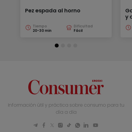
Pez espada al horno
Ga
y 
Tiempo
Dificultad
20-30 min
Fácil
Información útil y práctica sobre consumo para tu
día a día