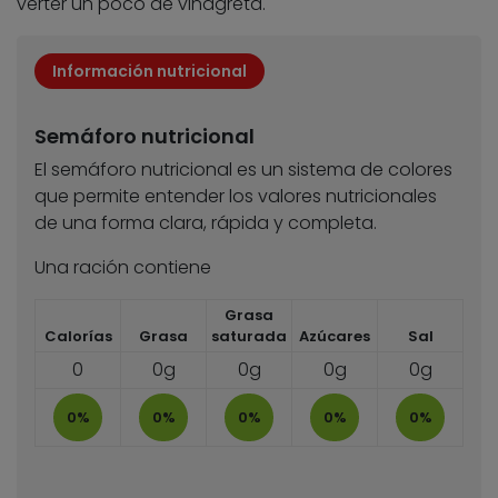
verter un poco de vinagreta.
Información nutricional
Semáforo nutricional
El semáforo nutricional es un sistema de colores
que permite entender los valores nutricionales
de una forma clara, rápida y completa.
Una ración contiene
Grasa
Calorías
Grasa
saturada
Azúcares
Sal
0
0g
0g
0g
0g
0%
0%
0%
0%
0%