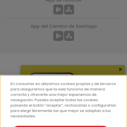
App del Camino de Santiago
×
Más información
¿Quiénes somos?
En consumer.es utilizamos cookies propias y de terceros
Hemeroteca
para asegurarnos que la web funciona de manera
correcta y ofrecerte una mejor experiencia de
Contacto
navegación. Puedes aceptar todas las cookies
pulsando el botón “aceptar”, rechazarlas o configurarlas
Prensa
para elegir libremente las que mejor se adaptan a tus
Corpus Lingüístico Consumer
necesidades.