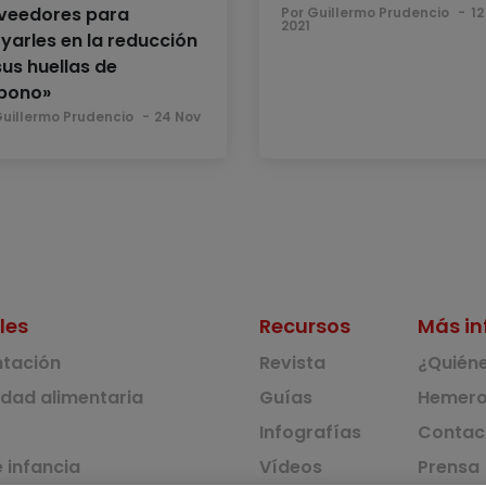
veedores para
Por Guillermo Prudencio
12
2021
yarles en la reducción
sus huellas de
bono»
Guillermo Prudencio
24 Nov
les
Recursos
Más in
ntación
Revista
¿Quién
idad alimentaria
Guías
Hemero
Infografías
Contac
 infancia
Vídeos
Prensa