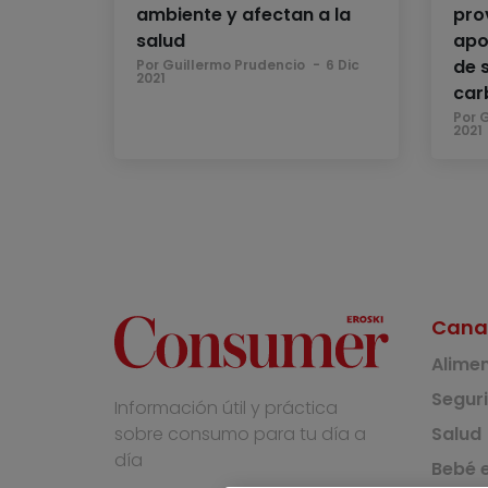
ambiente y afectan a la
pro
salud
apo
de 
Por Guillermo Prudencio
6 Dic
2021
car
Por 
2021
Cana
Alime
Segur
Información útil y práctica
Salud
sobre consumo para tu día a
día
Bebé e