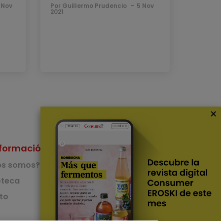
 Nov
Por Guillermo Prudencio
5 Nov
2021
×
formación
Nuestras Apps
es somos?
App de recetas
teca
to
App del Camino de