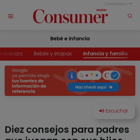
Castellano
Bebé e infancia
Embarazo
Bebés y etapas
Infancia y familia
Diez consejos para padres