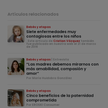
Artículos relacionados
Bebés y etapas
Siete enfermedades muy
contagiosas entre los niños
. Este artículo de
Cristian Vázquez
también
fue publicado en nuestra web el 21 de marzo
de 2016
Bebés y etapas
Entrevista
“Las madres debemos mirarnos con
más amabilidad, compasión y
amor”
Por María Huidobro González
Bebés y etapas
Cinco beneficios de la paternidad
comprometida
Por EROSKI Consumer