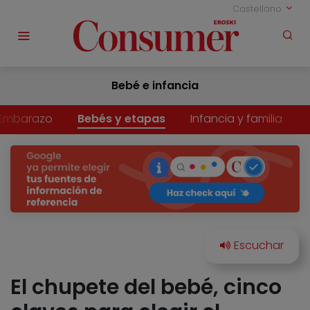
Castellano
Bebé e infancia
Embarazo
Bebés y etapas
Infancia y familia
El chupete del bebé, cinco