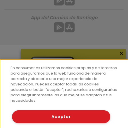
App del Camino de Santiago
×
Más información
En consumer.es utilizamos cookies propias y de terceros
¿Quiénes somos?
para asegurarnos que la web funciona de manera
correcta y ofrecerte una mejor experiencia de
Hemeroteca
navegación. Puedes aceptar todas las cookies
Contacto
pulsando el botón “aceptar”, rechazarlas o configurarlas
para elegir libremente las que mejor se adaptan a tus
Prensa
necesidades.
Corpus Lingüístico Consumer
Aceptar
© Fundación EROSKI