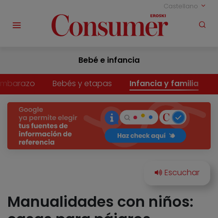
Castellano
Bebé e infancia
Embarazo
Bebés y etapas
Infancia y familia
Manualidades con niños: