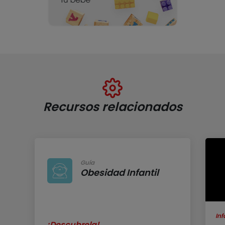
Recursos relacionados
Guía
Obesidad Infantil
Inf
¡Descubrela!