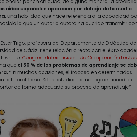
nacionales ponen en duda, de alguna manera, la credibili
 las niñas españoles aparecen por debajo de la media
ra,
una habilidad que hace referencia a la capacidad pa
osible lo que un autor o autora ha querido transmitir co
Ester Trigo, profesora del Departamento de Didáctica de 
ersidad de Cádiz, tiene relación directa con el éxito acad
tos en el
Congreso Internacional de Comprensión Lector
tima que
el 50 % de los problemas de aprendizaje se de
ra.
“En muchas ocasiones, el fracaso en determinadas
n este problema. Si los estudiantes no logran acceder al
frontar de forma adecuada su proceso de aprendizaje”,