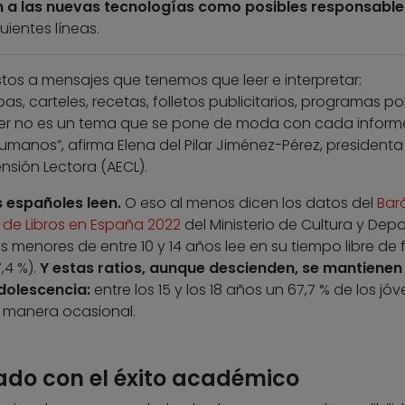
 a las nuevas tecnologías como posibles responsable
ientes líneas.
os a mensajes que tenemos que leer e interpretar:
pas, carteles, recetas, folletos publicitarios, programas pol
“Leer no es un tema que se pone de moda con cada inform
humanos”, afirma Elena del Pilar Jiménez-Pérez, presidenta
sión Lectora (AECL).
s españoles leen.
O eso al menos dicen los datos del
Bar
 de Libros en España 2022
del Ministerio de Cultura y Depo
os menores de entre 10 y 14 años lee en su tiempo libre de
,4 %).
Y estas ratios, aunque descienden, se mantienen
adolescencia:
entre los 15 y los 18 años un 67,7 % de los jó
e manera ocasional.
nado con el éxito académico