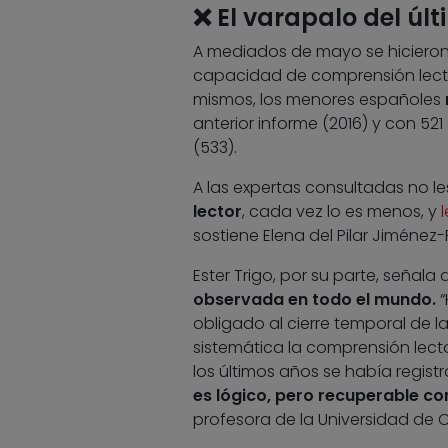
❌
El varapalo del úl
A mediados de mayo se hicieron 
capacidad de comprensión lector
mismos, los menores españoles
anterior informe (2016) y con 521
(533).
A las expertas consultadas no les
lector
, cada vez lo es menos, y
l
sostiene Elena del Pilar Jiménez-
Ester Trigo, por su parte, señala
observada en todo el mundo.
“
obligado al cierre temporal de 
sistemática la comprensión lect
los últimos años se había regist
es lógico, pero recuperable con
profesora de la Universidad de C