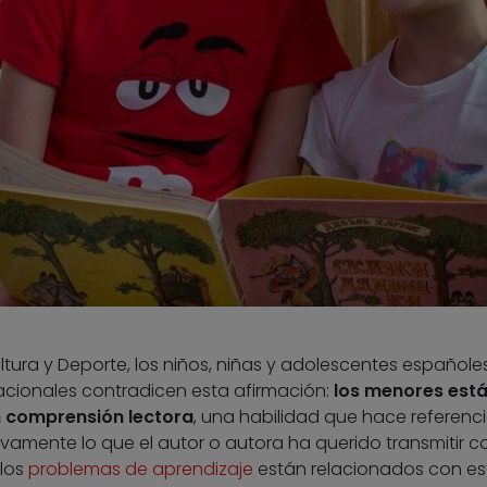
ltura y Deporte, los niños, niñas y adolescentes españoles
nacionales contradicen esta afirmación:
los menores está
n comprensión lectora
,
una habilidad que hace referenci
amente lo que el autor o autora ha querido transmitir c
 los
problemas de aprendizaje
están relacionados con es