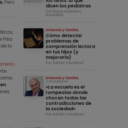
los niños: lo que
s.
Pero
dicen los pediatras
Por María Huidobro
González
Infancia y familia
íticos,
Cómo detectar
e Pisa
problemas de
 de la
comprensión lectora
en tus hijos (y
mejorarla)
Por Adrián Cordellat
ómetro
rte.
 forma
Infancia y familia
Entrevista
 en
«La escuela es el
venes
rompeolas donde
chocan todas las
contradicciones de
la sociedad»
Por Adrián Cordellat