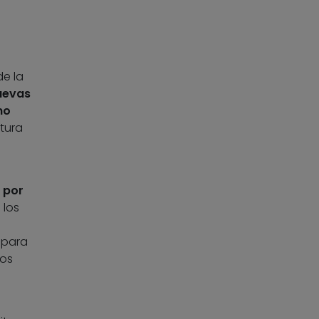
de la
uevas
mo
tura
 por
 los
 para
os