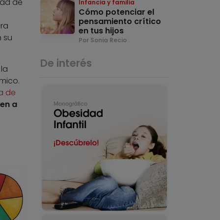
dad de
Infancia y familia
Cómo potenciar el
pensamiento crítico
ra
en tus hijos
n su
Por Sonia Recio
De interés
la
émico.
a de
ben a