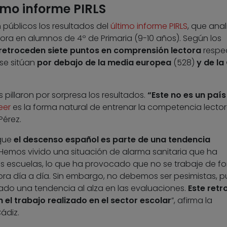
timo informe PIRLS
públicos los resultados del
último informe PIRLS
, que anal
a en alumnos de 4º de Primaria (9-10 años). Según los
retroceden siete puntos en comprensión lectora
respec
 se sitúan
por debajo de la media europea
(528)
y de l
 pillaron por sorpresa los resultados.
“Este no es un país
eer
es la forma natural de entrenar la competencia lector
Pérez.
 que
el descenso español es parte de una tendencia
Hemos vivido una situación de alarma sanitaria que ha
las escuelas, lo que ha provocado que no se trabaje de f
ora día a día. Sin embargo, no debemos ser pesimistas, p
rado una tendencia al alza en las evaluaciones.
Este retr
 el trabajo realizado en el sector escolar
”, afirma la
ádiz.