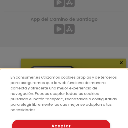
App del Camino de Santiago
×
Más información
¿Quiénes somos?
En consumer.es utilizamos cookies propias y de terceros
Hemeroteca
para asegurarnos que la web funciona de manera
correcta y ofrecerte una mejor experiencia de
Contacto
navegación. Puedes aceptar todas las cookies
pulsando el botón “aceptar”, rechazarlas o configurarlas
Prensa
para elegir libremente las que mejor se adaptan a tus
Corpus Lingüístico Consumer
necesidades.
© Fundación EROSKI
Aceptar