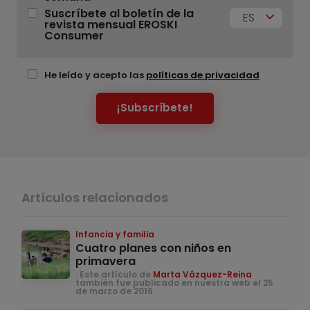
Suscríbete al boletín de la
ES
revista mensual EROSKI
Consumer
He leído y acepto las
políticas de privacidad
¡Subscríbete!
Artículos relacionados
Infancia y familia
Cuatro planes con niños en
primavera
. Este artículo de
Marta Vázquez-Reina
también fue publicado en nuestra web el 25
de marzo de 2016