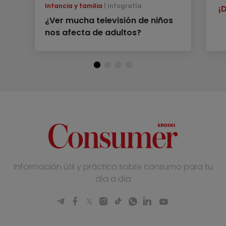
Infancia y familia
Infografía
¡
¿Ver mucha televisión de niños
nos afecta de adultos?
Información útil y práctica sobre consumo para tu
día a día