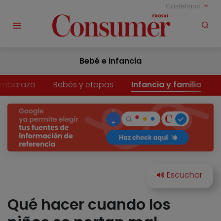
Castellano
Bebé e infancia
Embarazo
Bebés y etapas
Infancia y familia
Qué hacer cuando los