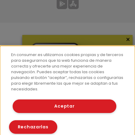
×
Más información
¿Quiénes somos?
En consumer.es utilizamos cookies propias y de terceros
Hemeroteca
para asegurarnos que la web funciona de manera
correcta y ofrecerte una mejor experiencia de
Contacto
navegación. Puedes aceptar todas las cookies
pulsando el botón “aceptar”, rechazarlas o configurarlas
Prensa
para elegir libremente las que mejor se adaptan a tus
Corpus Lingüístico Consumer
necesidades.
© Fundación EROSKI
Aceptar
Aviso legal
Políticas de privacidad
Políticas de cookies
Rechazarlas