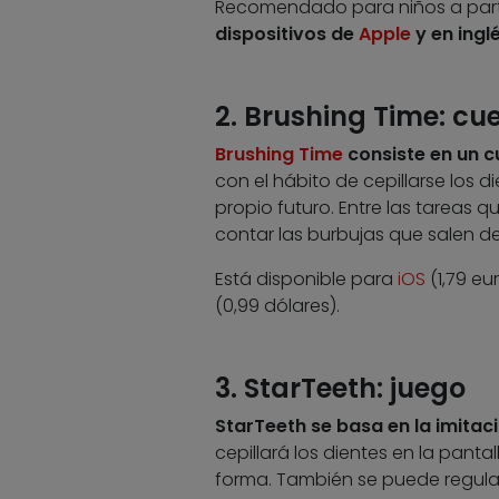
Recomendado para niños a part
dispositivos de
Apple
y en ingl
2. Brushing Time: cue
Brushing Time
consiste en un c
con el hábito de cepillarse los d
propio futuro. Entre las tareas qu
contar las burbujas que salen de
Está disponible para
iOS
(1,79 eu
(0,99 dólares).
3. StarTeeth: juego
StarTeeth se basa en la imitac
cepillará los dientes en la pant
forma. También se puede regular