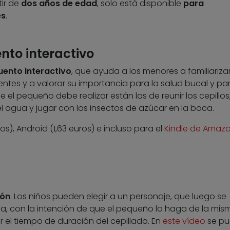
ir de
dos años de edad
, solo está disponible
para
és
.
nto interactivo
uento interactivo
, que ayuda a los menores a familiariza
ientes y a valorar su importancia para la salud bucal y pa
e el pequeño debe realizar están las de reunir los cepillos
l agua y jugar con los insectos de azúcar en la boca.
ros), Android (1,63 euros) e incluso para el
Kindle de Amaz
ión
. Los niños pueden elegir a un personaje, que luego se
alla, con la intención de que el pequeño lo haga de la mis
 el tiempo de duración del cepillado. En
este vídeo
se p