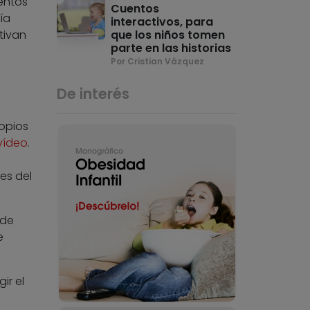
uentos
Cuentos
ía
interactivos, para
tivan
que los niños tomen
parte en las historias
Por Cristian Vázquez
De interés
ropios
vídeo
.
es del
 de
e
ir el