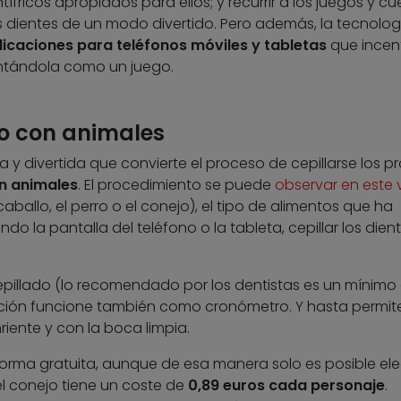
entífricos apropiados para ellos; y recurrir a los juegos y c
 dientes de un modo divertido. Pero además, la tecnolog
licaciones para teléfonos móviles y tabletas
que incen
entándola como un juego.
go con animales
a y divertida que convierte el proceso de cepillarse los p
n animales
. El procedimiento se puede
observar en este 
caballo, el perro o el conejo), el tipo de alimentos que ha
o la pantalla del teléfono o la tableta, cepillar los dient
epillado (lo recomendado por los dentistas es un mínimo
ación funcione también como cronómetro. Y hasta permit
iente y con la boca limpia.
rma gratuita, aunque de esa manera solo es posible eleg
el conejo tiene un coste de
0,89 euros cada personaje
.