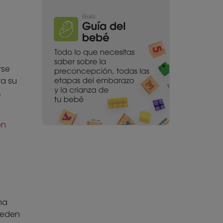
rse
ra su
,
on
ma
ueden