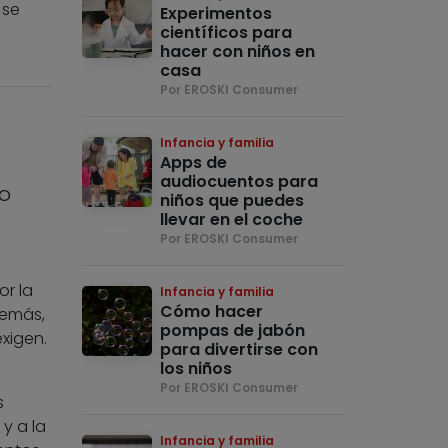
 se
Experimentos
científicos para
hacer con niños en
casa
Por EROSKI Consumer
Infancia y familia
Apps de
audiocuentos para
lo
niños que puedes
llevar en el coche
Por EROSKI Consumer
r la
Infancia y familia
Cómo hacer
demás,
pompas de jabón
xigen.
para divertirse con
los niños
Por EROSKI Consumer
s
y a la
Infancia y familia