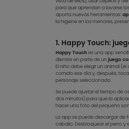
vista de ellos); usar cepillos y d
para que aprendan a lavarse los
aporta nuevas herramientas:
ap
la higiene en los menores, pres
1. Happy Touch: jue
Happy Touch
es una app sencill
dientes en parte de un
juego co
El niño debe elegir un animal (el 
comido ese día y, después, tocand
personaje seleccionado.
Se puede ajustar el tiempo de c
dos minutos) para que la aplic
hacer una foto del pequeño sonr
La app se puede descargar de fo
caballo. Desbloquear el perro y 