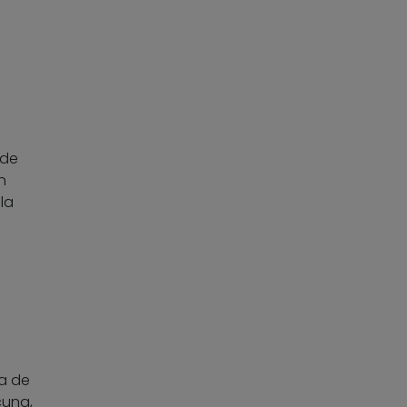
 de
n
la
ta de
cuna,