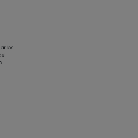
ar los
del
o