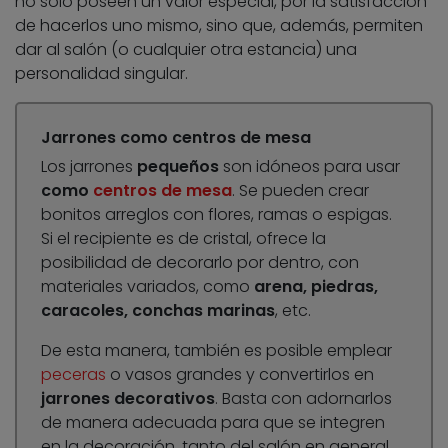
no solo poseen un valor especial, por la satisfacción
de hacerlos uno mismo, sino que, además, permiten
dar al salón (o cualquier otra estancia) una
personalidad singular.
Jarrones como centros de mesa
Los jarrones
pequeños
son idóneos para usar
como
centros de mesa
. Se pueden crear
bonitos arreglos con flores, ramas o espigas.
Si el recipiente es de cristal, ofrece la
posibilidad de decorarlo por dentro, con
materiales variados, como
arena, piedras,
caracoles, conchas marinas
, etc.
De esta manera, también es posible emplear
peceras
o vasos grandes y convertirlos en
jarrones decorativos
. Basta con adornarlos
de manera adecuada para que se integren
en la decoración, tanto del salón en general