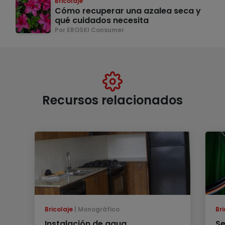
Bricolaje
Cómo recuperar una azalea seca y
qué cuidados necesita
Por EROSKI Consumer
Recursos relacionados
Bricolaje
Monográfico
Bri
Instalación de agua
Se