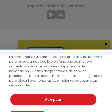
App del Camino de Santiago
×
Más información
¿Quiénes somos?
En consumer.es utilizamos cookies propias y de terceros
Hemeroteca
para asegurarnos que la web funciona de manera
correcta y ofrecerte una mejor experiencia de
Contacto
navegación. Puedes aceptar todas las cookies
pulsando el botón “aceptar”, rechazarlas o configurarlas
Prensa
para elegir libremente las que mejor se adaptan a tus
Corpus Lingüístico Consumer
necesidades.
© Fundación EROSKI
Aceptar
Aviso legal
Políticas de privacidad
Políticas de cookies