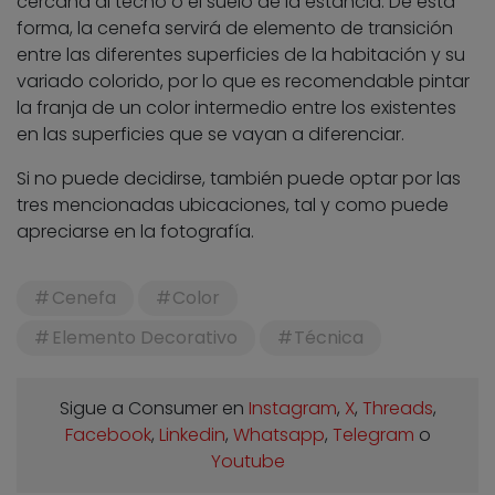
cercana al techo o el suelo de la estancia. De esta
forma, la cenefa servirá de elemento de transición
entre las diferentes superficies de la habitación y su
variado colorido, por lo que es recomendable pintar
la franja de un color intermedio entre los existentes
en las superficies que se vayan a diferenciar.
Si no puede decidirse, también puede optar por las
tres mencionadas ubicaciones, tal y como puede
apreciarse en la fotografía.
Cenefa
Color
Elemento Decorativo
Técnica
Sigue a Consumer en
Instagram
,
X
,
Threads
,
Facebook
,
Linkedin
,
Whatsapp
,
Telegram
o
Youtube