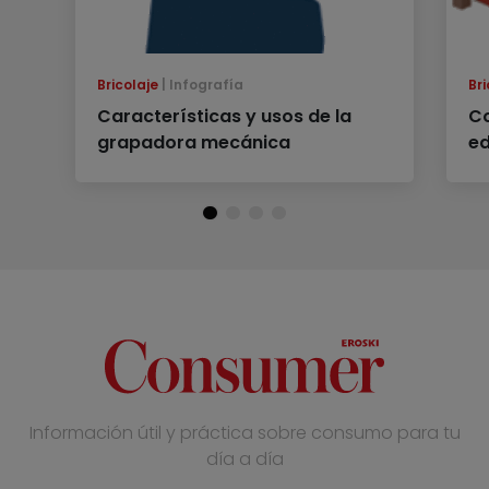
Bricolaje
Infografía
Bri
Características y usos de la
Co
grapadora mecánica
e
Información útil y práctica sobre consumo para tu
día a día