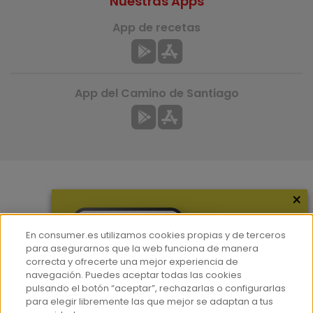
Nuestras Apps
App de recetas
App del Camino de Santiago
×
Más información
¿Quiénes somos?
En consumer.es utilizamos cookies propias y de terceros
Hemeroteca
para asegurarnos que la web funciona de manera
correcta y ofrecerte una mejor experiencia de
Contacto
navegación. Puedes aceptar todas las cookies
pulsando el botón “aceptar”, rechazarlas o configurarlas
Prensa
para elegir libremente las que mejor se adaptan a tus