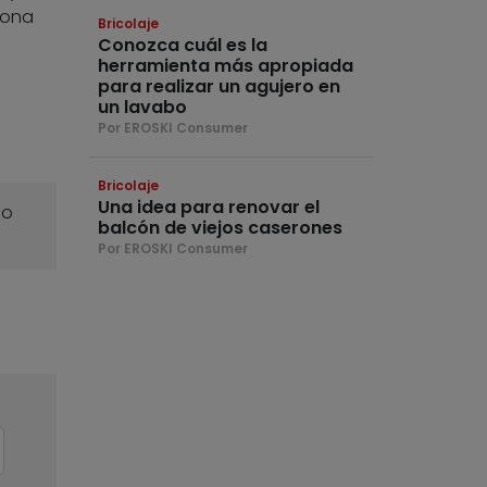
rona
Bricolaje
Conozca cuál es la
herramienta más apropiada
para realizar un agujero en
un lavabo
Por EROSKI Consumer
Bricolaje
Una idea para renovar el
o
balcón de viejos caserones
Por EROSKI Consumer