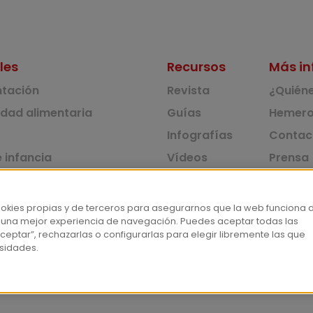
les
Recursos
Más in
ntación
Revista
¿Quién
idad alimentaria
Guías
Hemero
Infografías
Contac
 infancia
Vídeos
Prensa
 ambiente y solidaridad
Monográficos
Corpus 
Consu
dad y consumo
ookies propias y de terceros para asegurarnos que la web funciona 
 una mejor experiencia de navegación. Puedes aceptar todas las
tas
ceptar”, rechazarlas o configurarlas para elegir libremente las que
sidades.
Aviso lega