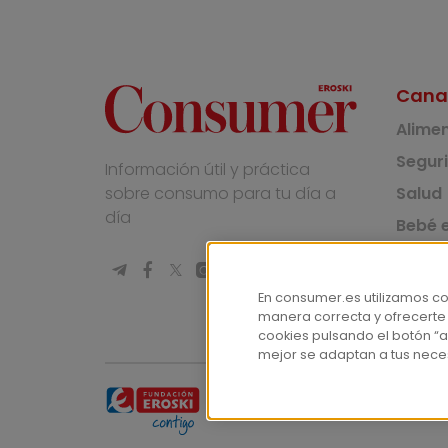
Cana
Alime
Segur
Información útil y práctica
Salud
sobre consumo para tu día a
día
Bebé e
Medio
Socie
En consumer.es utilizamos c
manera correcta y ofrecerte
Masco
cookies pulsando el botón “a
mejor se adaptan a tus nece
© Fundación EROSKI