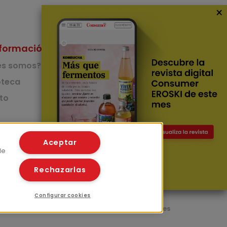
×
formación
Nuestras Apps
es somos?
App de recetas
teca
to
App del Camino de
Santiago
Lingüístico
mer
Aceptar
de
Rechazarlas
Configurar cookies
l
Políticas de privacidad
Políticas de cookies