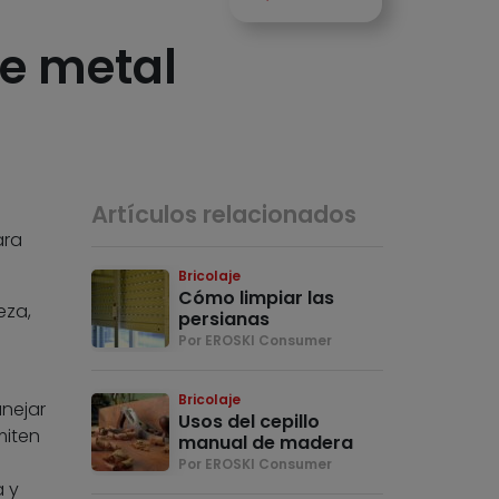
de metal
Artículos relacionados
ara
Bricolaje
Cómo limpiar las
eza,
persianas
Por EROSKI Consumer
Bricolaje
anejar
Usos del cepillo
miten
manual de madera
Por EROSKI Consumer
a y