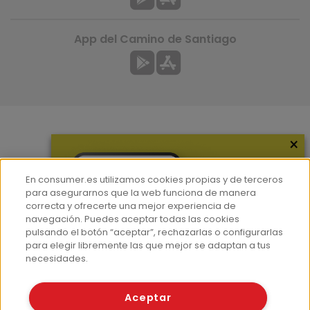
App del Camino de Santiago
×
Más información
¿Quiénes somos?
En consumer.es utilizamos cookies propias y de terceros
Hemeroteca
para asegurarnos que la web funciona de manera
correcta y ofrecerte una mejor experiencia de
Contacto
navegación. Puedes aceptar todas las cookies
pulsando el botón “aceptar”, rechazarlas o configurarlas
Prensa
para elegir libremente las que mejor se adaptan a tus
Corpus Lingüístico Consumer
necesidades.
© Fundación EROSKI
Aceptar
Aviso legal
Políticas de privacidad