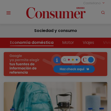
Castellano
Sociedad y consumo
Economía doméstica
Motor
Viajes
Viv