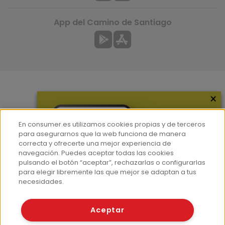
App del Camino de Santiago
×
Más información
¿Quiénes somos?
En consumer.es utilizamos cookies propias y de terceros
Hemeroteca
para asegurarnos que la web funciona de manera
correcta y ofrecerte una mejor experiencia de
Contacto
navegación. Puedes aceptar todas las cookies
pulsando el botón “aceptar”, rechazarlas o configurarlas
Prensa
para elegir libremente las que mejor se adaptan a tus
Corpus Lingüístico Consumer
necesidades.
© Fundación EROSKI
Aceptar
Aviso legal
Políticas de privacidad