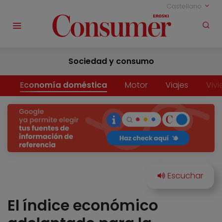
Castellano
Sociedad y consumo
Economía doméstica
Motor
Viajes
Viv
El índice económico