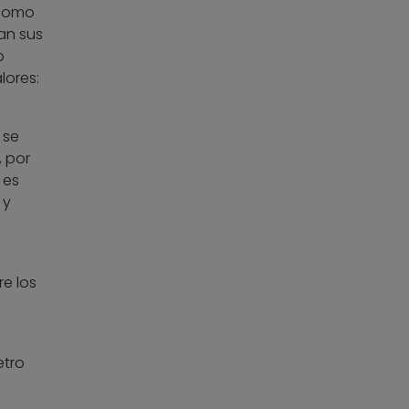
 como
an sus
o
lores:
 se
, por
 es
 y
re los
etro