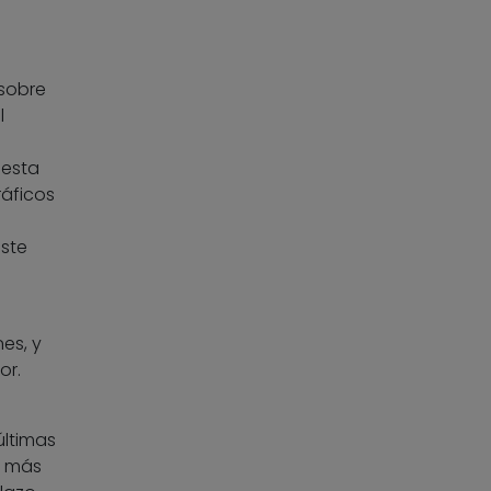
 sobre
l
 esta
ráficos
este
es, y
or.
últimas
o más