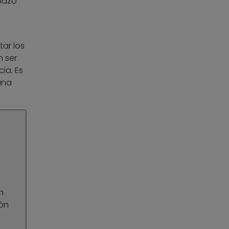
lazo
tar los
n ser
ia. Es
una
n
ión