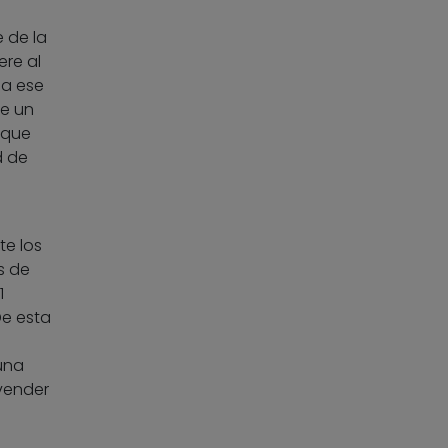
 de la
ere al
ga ese
de un
a que
d de
te los
s de
1
De esta
 una
 vender