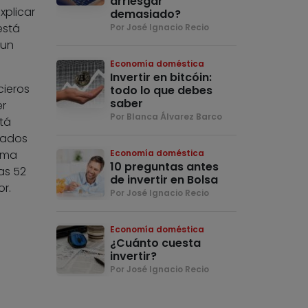
arriesgar
xplicar
demasiado?
está
Por José Ignacio Recio
 un
Economía doméstica
Invertir en bitcóin:
cieros
todo lo que debes
saber
er
Por Blanca Álvarez Barco
stá
zados
nima
Economía doméstica
10 preguntas antes
as 52
de invertir en Bolsa
r.
Por José Ignacio Recio
Economía doméstica
¿Cuánto cuesta
invertir?
Por José Ignacio Recio