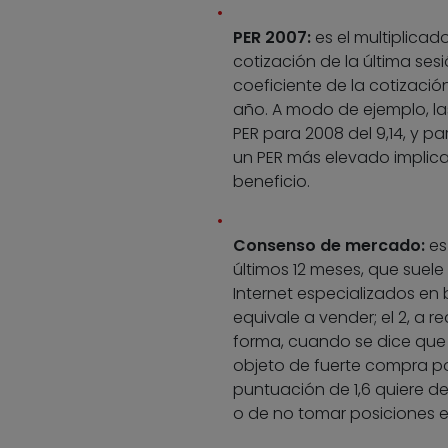
PER 2007:
es el multiplicad
cotización de la última sesi
coeficiente de la cotizació
año. A modo de ejemplo, l
PER para 2008 del 9,14, y pa
un PER más elevado implic
beneficio.
Consenso de mercado:
es
últimos 12 meses, que suele
Internet especializados en b
equivale a vender; el 2, a re
forma, cuando se dice que 
objeto de fuerte compra por
puntuación de 1,6 quiere d
o de no tomar posiciones en