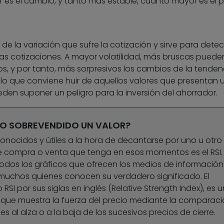
s el cambio, y tanto más estable, cuanto mayor es el p
e la variación que sufre la cotización y sirve para detec
as cotizaciones. A mayor volatilidad, más bruscas puede
os, y por tanto, más sorpresivos los cambios de la tendenc
r lo que conviene huir de aquellos valores que presentan 
eden suponer un peligro para la inversión del ahorrador.
O SOBREVENDIDO UN VALOR?
onocidos y útiles a la hora de decantarse por uno u otro
de compra o venta que tenga en esos momentos es el RSI.
dos los gráficos que ofrecen los medios de información
 muchos quienes conocen su verdadero significado. El
 RSI por sus siglas en inglés (Relative Strength Index), es u
co que muestra la fuerza del precio mediante la comparac
s al alza o a la baja de los sucesivos precios de cierre.