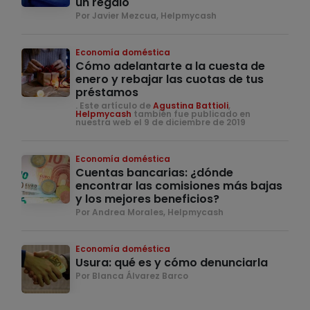
un regalo
Por Javier Mezcua, Helpmycash
Economía doméstica
Cómo adelantarte a la cuesta de
enero y rebajar las cuotas de tus
préstamos
. Este artículo de
Agustina Battioli
,
Helpmycash
también fue publicado en
nuestra web el 9 de diciembre de 2019
Economía doméstica
Cuentas bancarias: ¿dónde
encontrar las comisiones más bajas
y los mejores beneficios?
Por Andrea Morales, Helpmycash
Economía doméstica
Usura: qué es y cómo denunciarla
Por Blanca Álvarez Barco