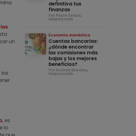
ómina.
definitiva tus
finanzas
Por Paula Eseiza,
Helpmycash
 las
sta
Economía doméstica
Cuentas bancarias:
cer un
¿dónde encontrar
las comisiones más
bajas y los mejores
beneficios?
Por Andrea Morales,
 los
Helpmycash
tener
o
, es
e lo
nte que