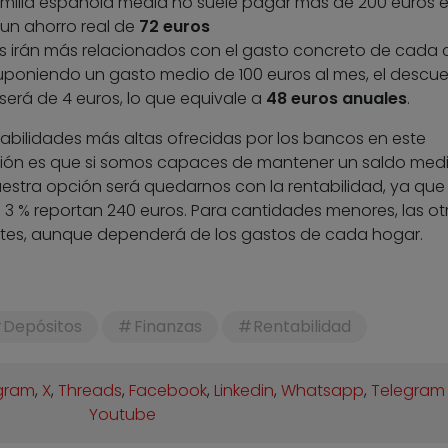
milia española media no suele pagar más de 200 euros 
 un ahorro real de
72 euros
 irán más relacionados con el gasto concreto de cada c
 suponiendo un gasto medio de 100 euros al mes, el descu
erá de 4 euros, lo que equivale a
48 euros anuales
.
abilidades más altas ofrecidas por los bancos en este
sión es que si somos capaces de mantener un saldo med
estra opción será quedarnos con la rentabilidad, ya que
 3 % reportan 240 euros. Para cantidades menores, las ot
ntes, aunque dependerá de los gastos de cada hogar.
Depósitos
Finanzas
Rentabilidad
gram
,
X
,
Threads
,
Facebook
,
Linkedin
,
Whatsapp
,
Telegram
Youtube