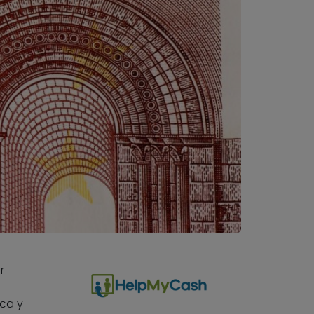
r
nca y