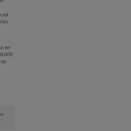
en
ual.
ento
io en
 8.000
ras
o