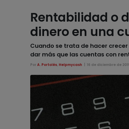
Rentabilidad o 
dinero en una c
Cuando se trata de hacer crecer 
dar más que las cuentas con ren
Por
A. Portolés
,
Helpmycash
16 de diciembre de 201