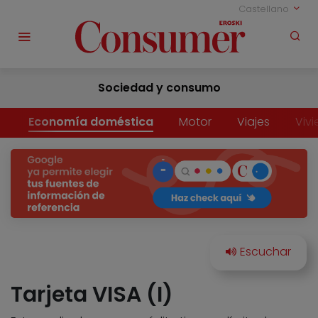
Castellano
Sociedad y consumo
Economía doméstica
Motor
Viajes
Viv
Tarjeta VISA (I)