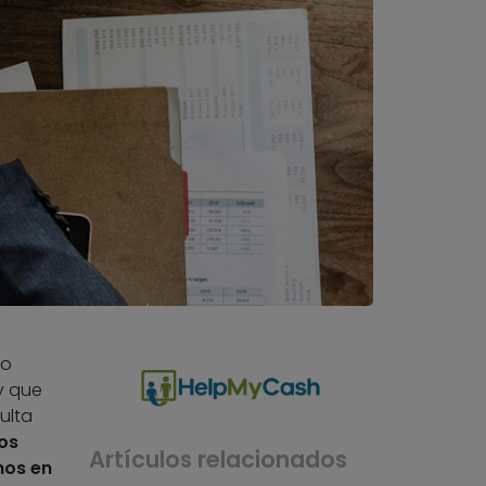
ro
y que
ulta
ros
Artículos relacionados
mos en