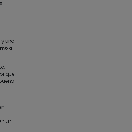
o
a y una
umo a
e,
or que
 buena
en
en un