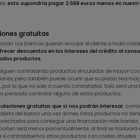
ses;
esto supondría pagar 2.568 euros menos en nuestr
iones gratuitas
nocido. Los bancos quieren vincular al cliente a toda cost
frecer descuentos en los intereses del crédito al cons
nados productos
.
siguen contratando productos vinculados de mayor cost
ones, pero también puede ocurrir que su precio sea may
 por lo que no sale a cuenta contratarlos. Solo será una
mos pensado contratar alguno de estos productos.
culaciones gratuitas que sí nos podrán interesar
, como
a tarjeta del banco una vez al mes. Estos productos no tien
vecharlos para conseguir una financiación más barata.
rten será menor porcentualmente, al final se traducirá 
si contratásemos otros productos con costes anuales.