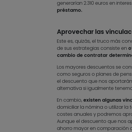
generarían 2.310 euros en intere
préstamo.
Aprovechar las vinculac
Este es, quizás, el truco más co
de sus estrategias consiste en
o
cambio de contratar determi
Los mayores descuentos se con
como seguros o planes de pensi
el descuento que nos aportarán,
alternativa si igualmente tene
En cambio,
existen algunas vin
domiciliar la nómina o utilizar l
costes anuales y podremos apro
Aunque el descuento que nos apo
ahorro mayor en comparación a 