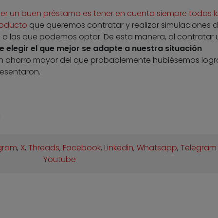
ner un buen préstamo es tener en cuenta siempre todos l
roducto
que queremos contratar y realizar simulaciones 
s a las que podemos optar. De esta manera, al contratar 
 elegir el que mejor se adapte a nuestra situación
un ahorro mayor del que probablemente hubiésemos log
resentaron.
gram
,
X
,
Threads
,
Facebook
,
Linkedin
,
Whatsapp
,
Telegram
Youtube