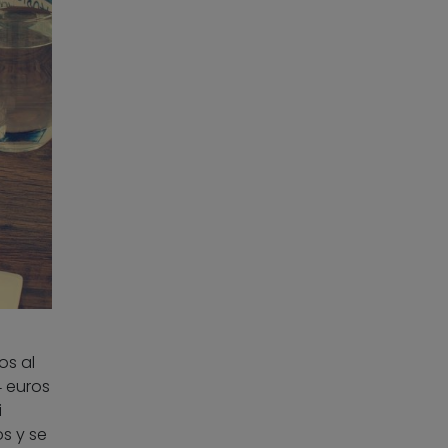
os al
4 euros
i
s y se