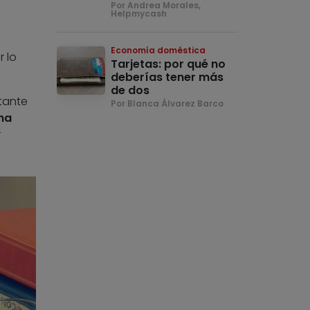
Por Andrea Morales,
Helpmycash
Economía doméstica
r lo
Tarjetas: por qué no
deberías tener más
de dos
tante
Por Blanca Álvarez Barco
na
r