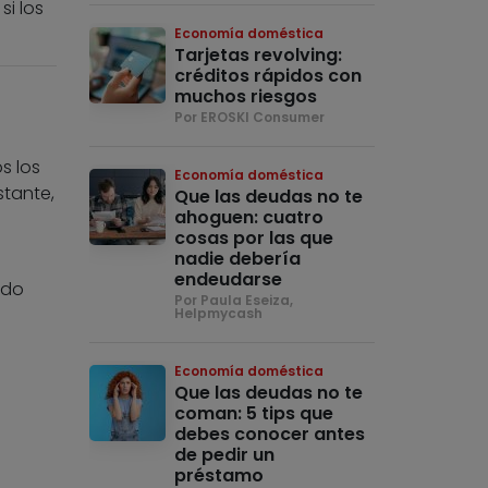
si los
Economía doméstica
Tarjetas revolving:
créditos rápidos con
muchos riesgos
Por EROSKI Consumer
s los
Economía doméstica
stante,
Que las deudas no te
ahoguen: cuatro
cosas por las que
nadie debería
endeudarse
odo
Por Paula Eseiza,
Helpmycash
Economía doméstica
Que las deudas no te
coman: 5 tips que
debes conocer antes
de pedir un
préstamo