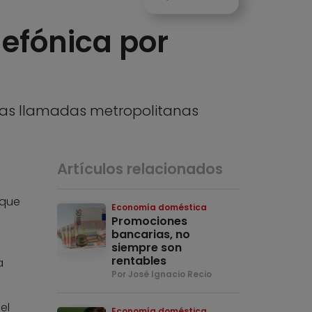
efónica por
 las llamadas metropolitanas
Artículos relacionados
 que
Economía doméstica
Promociones
bancarias, no
siempre son
rentables
a
Por José Ignacio Recio
el
Economía doméstica