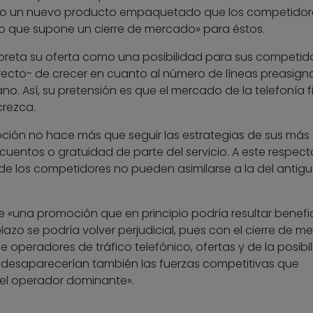
do un nuevo producto empaquetado que los competidor
lo que supone un cierre de mercado» para éstos.
erpreta su oferta como una posibilidad para sus competid
recto- de crecer en cuanto al número de líneas preasign
ano. Así, su pretensión es que el mercado de la telefonía fi
rezca.
ción no hace más que seguir las estrategias de sus más
cuentos o gratuidad de parte del servicio. A este respecto
 de los competidores no pueden asimilarse a la del antig
e «una promoción que en principio podría resultar benefi
lazo se podría volver perjudicial, pues con el cierre de 
e operadores de tráfico telefónico, ofertas y de la posibi
 desaparecerían también las fuerzas competitivas que
del operador dominante».