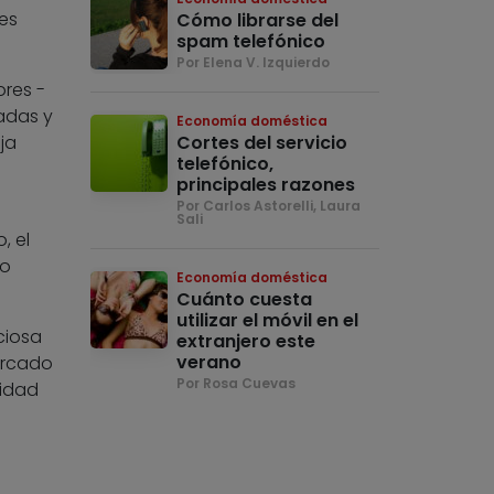
es
Cómo librarse del
spam telefónico
Por Elena V. Izquierdo
ores -
adas y
Economía doméstica
ja
Cortes del servicio
telefónico,
principales razones
Por Carlos Astorelli, Laura
Sali
, el
uo
Economía doméstica
Cuánto cuesta
utilizar el móvil en el
ciosa
extranjero este
verano
mercado
Por Rosa Cuevas
lidad