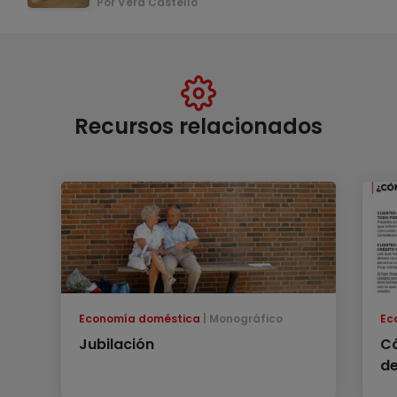
Por Vera Castelló
Recursos relacionados
Economía doméstica
Monográfico
Ec
Jubilación
Có
de