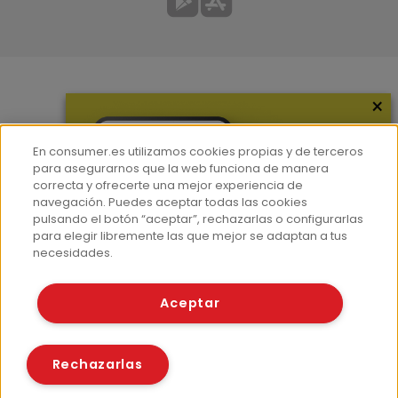
×
Más información
¿Quiénes somos?
En consumer.es utilizamos cookies propias y de terceros
Hemeroteca
para asegurarnos que la web funciona de manera
correcta y ofrecerte una mejor experiencia de
Contacto
navegación. Puedes aceptar todas las cookies
pulsando el botón “aceptar”, rechazarlas o configurarlas
Prensa
para elegir libremente las que mejor se adaptan a tus
Corpus Lingüístico Consumer
necesidades.
© Fundación EROSKI
Aceptar
Aviso legal
Políticas de privacidad
Políticas de cookies
Rechazarlas