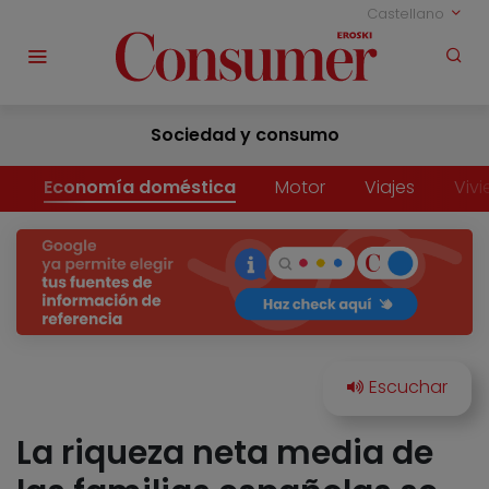
Castellano
Sociedad y consumo
Economía doméstica
Motor
Viajes
Viv
La riqueza neta media de