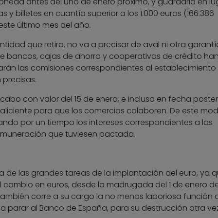
oneda antes del uno de enero próximo, y guardarla en lu
y billetes en cuantía superior a los 1.000 euros (166.386
ste último mes del año.
tidad que retira, no va a precisar de aval ni otra garantía
que bancos, cajas de ahorro y cooperativas de crédito ha
án las comisiones correspondientes al establecimiento
 precisas.
cabo con valor del 15 de enero, e incluso en fecha posterio
n aliciente para que los comercios colaboren. De este mod
ndo por un tiempo los intereses correspondientes a las
remuneración que tuviesen pactada.
 de las grandes tareas de la implantación del euro, ya q
 cambio en euros, desde la madrugada del 1 de enero de
 También corre a su cargo la no menos laboriosa función 
n a parar al Banco de España, para su destrucción otra ve