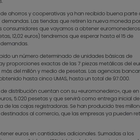
s.
 de ahorros y cooperativas ya han recibido buena parte 
s demandas. Las tiendas que retiren la nueva moneda po
y los consumidores que vayamos a obtener euromonederos
tas, 12,02 euros) tendremos que esperar hasta el 15 de
s demandas.
ibido un número determinado de unidades básicas de
hay proporciones exactas de las 7 piezas metálicas del eu
o más del millón y medio de pesetas. Las agencias bancar
btenido hasta cinco UMAS, hasta un total de 97.000.
 de distribución cuentan con su «euromonedero», que en
euros, 5.020 pesetas y que servirá como entrega inicial de
e las cajas registradoras. Se han producido tres millon
estinados al comercio, que las empresas ya pueden reti
btener euros en cantidades adicionales. Sumadas a los