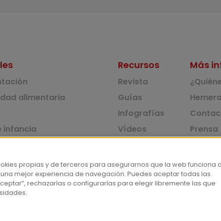
les
Recursos
Más in
ntación
Revista
¿Quién
idad alimentaria
Guías
Hemero
Infografías
Contac
 infancia
Vídeos
Prensa
 ambiente y solidaridad
Monográficos
Corpus 
Consu
dad y consumo
ookies propias y de terceros para asegurarnos que la web funciona 
 una mejor experiencia de navegación. Puedes aceptar todas las
tas
ceptar”, rechazarlas o configurarlas para elegir libremente las que
sidades.
Aviso lega