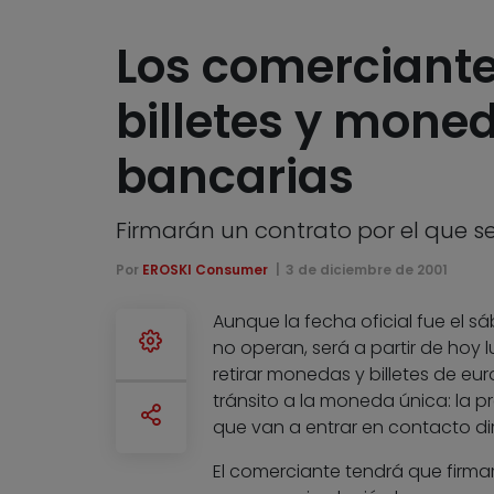
Los comerciante
billetes y mone
bancarias
Firmarán un contrato por el que se
Por
EROSKI Consumer
3 de diciembre de 2001
Aunque la fecha oficial fue el s
no operan, será a partir de ho
retirar monedas y billetes de eur
tránsito a la moneda única: la 
que van a entrar en contacto dir
El comerciante tendrá que firma