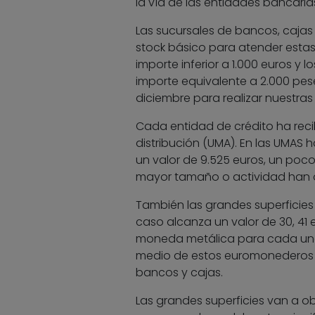
la vía de las entidades bancaria
Las sucursales de bancos, cajas
stock básico para atender esta
importe inferior a 1.000 euros 
importe equivalente a 2.000 pese
diciembre para realizar nuestra
Cada entidad de crédito ha rec
distribución (UMA). En las UMAS 
un valor de 9.525 euros, un poc
mayor tamaño o actividad han o
También las grandes superficies
caso alcanza un valor de 30, 41 
moneda metálica para cada una d
medio de estos euromonederos d
bancos y cajas.
Las grandes superficies van a o