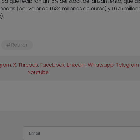
ica que recibirán un 15% del stock de lanzamiento, que a
edas (por valor de 1.634 millones de euros) y 1.675 millon
).
Retirar
gram
,
X
,
Threads
,
Facebook
,
Linkedin
,
Whatsapp
,
Telegram
Youtube