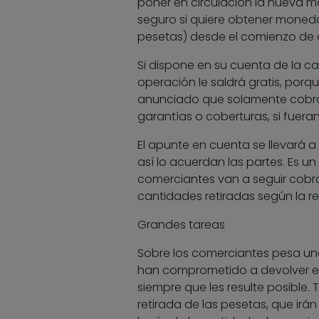
poner en circulación la nueva m
seguro si quiere obtener monedas 
pesetas) desde el comienzo de e
Si dispone en su cuenta de la can
operación le saldrá gratis, por
anunciado que solamente cobrar
garantías o coberturas, si fueran
El apunte en cuenta se llevará a 
así lo acuerdan las partes. Es u
comerciantes van a seguir cobra
cantidades retiradas según la 
Grandes tareas
Sobre los comerciantes pesa una
han comprometido a devolver el
siempre que les resulte posible.
retirada de las pesetas, que irá