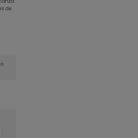
lcanza
es de
o