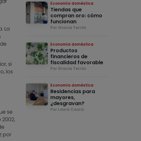
gar
Economía doméstica
Tiendas que
compran oro: cómo
funcionan
Por Gracia Terrón
. La
n
 de
Economía doméstica
Productos
financieros de
fiscalidad favorable
r, si
Por Gracia Terrón
o, los
Economía doméstica
Residencias para
mayores,
¿desgravan?
Por Laura Caorsi
ue se
 2002,
de
z por