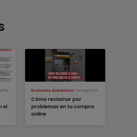
s
afía
Economía doméstica
Infografía
Cómo reclamar por
 el
problemas en tu compra
online