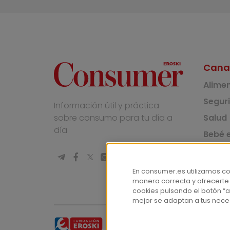
Cana
Alime
Segur
Información útil y práctica
Salud
sobre consumo para tu día a
día
Bebé e
Medio
Socie
En consumer.es utilizamos c
manera correcta y ofrecerte
Masco
cookies pulsando el botón “a
mejor se adaptan a tus nece
© Fundación EROSKI