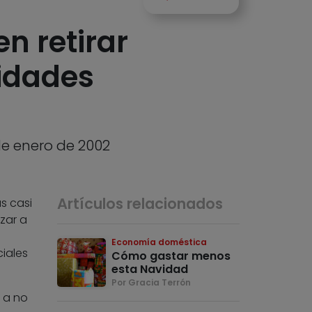
n retirar
tidades
de enero de 2002
Artículos relacionados
s casi
zar a
Economía doméstica
iales
Cómo gastar menos
esta Navidad
Por Gracia Terrón
 a no