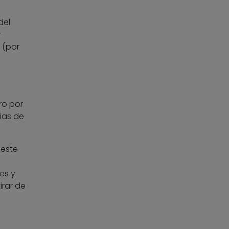
del
r
 (por
ro por
ias de
 este
es y
rar de