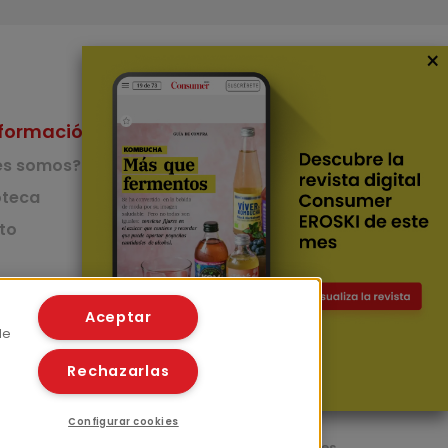
×
formación
Nuestras Apps
es somos?
App de recetas
teca
to
App del Camino de
Santiago
Lingüístico
mer
Aceptar
de
Rechazarlas
Configurar cookies
l
Políticas de privacidad
Políticas de cookies