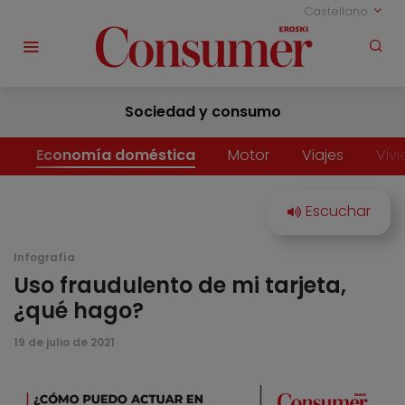
Castellano
Sociedad y consumo
Economía doméstica
Motor
Viajes
Viv
Infografía
Uso fraudulento de mi tarjeta,
¿qué hago?
19 de julio de 2021