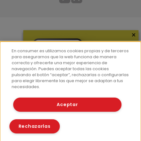
×
Más información
¿Quiénes somos?
En consumer.es utilizamos cookies propias y de terceros
Hemeroteca
para asegurarnos que la web funciona de manera
correcta y ofrecerte una mejor experiencia de
Contacto
navegación. Puedes aceptar todas las cookies
pulsando el botón “aceptar”, rechazarlas o configurarlas
Prensa
para elegir libremente las que mejor se adaptan a tus
Corpus Lingüístico Consumer
necesidades.
© Fundación EROSKI
Aceptar
Aviso legal
Políticas de privacidad
Políticas de cookies
Rechazarlas