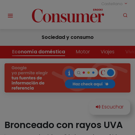
Castellano
Sociedad y consumo
Economía doméstica
Motor
Viajes
Viv
Bronceado con rayos UVA