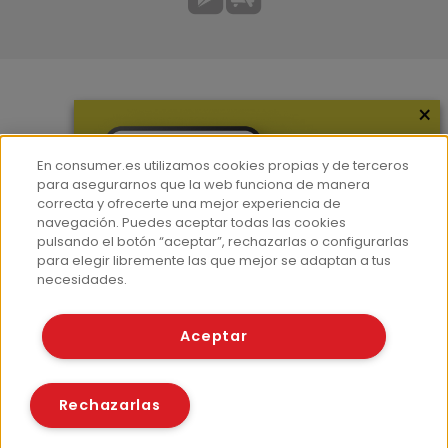
×
Más información
¿Quiénes somos?
En consumer.es utilizamos cookies propias y de terceros
Hemeroteca
para asegurarnos que la web funciona de manera
correcta y ofrecerte una mejor experiencia de
Contacto
navegación. Puedes aceptar todas las cookies
pulsando el botón “aceptar”, rechazarlas o configurarlas
Prensa
para elegir libremente las que mejor se adaptan a tus
Corpus Lingüístico Consumer
necesidades.
© Fundación EROSKI
Aceptar
Aviso legal
Políticas de privacidad
Políticas de cookies
Rechazarlas