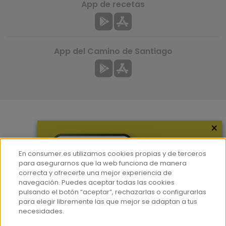
App de recetas
App del Camino de Santiago
×
Más información
¿Quiénes somos?
En consumer.es utilizamos cookies propias y de terceros
Hemeroteca
para asegurarnos que la web funciona de manera
correcta y ofrecerte una mejor experiencia de
Contacto
navegación. Puedes aceptar todas las cookies
pulsando el botón “aceptar”, rechazarlas o configurarlas
Prensa
para elegir libremente las que mejor se adaptan a tus
Corpus Lingüístico Consumer
necesidades.