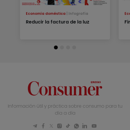
Economía doméstica
Infografía
Ec
Reducir la factura de la luz
Fi
Información útil y práctica sobre consumo para tu
día a día