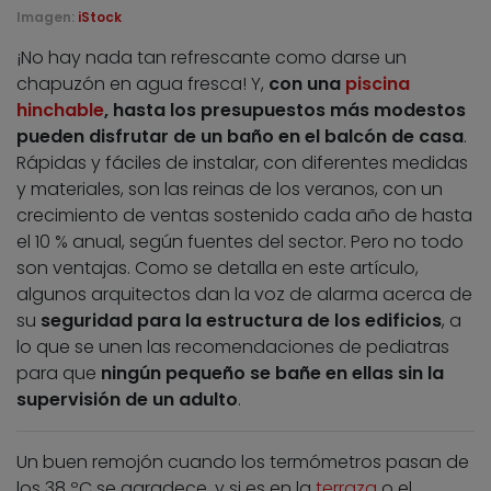
Imagen:
iStock
¡No hay nada tan refrescante como darse un
chapuzón en agua fresca! Y,
con una
piscina
hinchable
, hasta los presupuestos más modestos
pueden disfrutar de un baño en el balcón de casa
.
Rápidas y fáciles de instalar, con diferentes medidas
y materiales, son las reinas de los veranos, con un
crecimiento de ventas sostenido cada año de hasta
el 10 % anual, según fuentes del sector. Pero no todo
son ventajas. Como se detalla en este artículo,
algunos arquitectos dan la voz de alarma acerca de
su
seguridad para la estructura de los edificios
, a
lo que se unen las recomendaciones de pediatras
para que
ningún pequeño se bañe en ellas sin la
supervisión de un adulto
.
Un buen remojón cuando los termómetros pasan de
los 38 ºC se agradece, y si es en la
terraza
o el