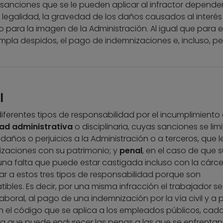
 sanciones que se le pueden aplicar al infractor depende
legalidad, la gravedad de los daños causados al interés
 para la imagen de la Administración. Al igual que para el
empla despidos, el pago de indemnizaciones e, incluso, p
l
iferentes tipos de responsabilidad por el incumplimiento
ad administrativa
o disciplinaria, cuyas sanciones se limi
 daños o perjuicios a la Administración o a terceros, que l
izaciones con su patrimonio; y
penal
, en el caso de que s
na falta que puede estar castigada incluso con la cárce
 a estos tres tipos de responsabilidad porque son
ibles. Es decir, por una misma infracción el trabajador se
boral, al pago de una indemnización por la vía civil y a
on el código que se aplica a los empleados públicos, cad
a que puede endurecer las penas a las que se enfrentan 