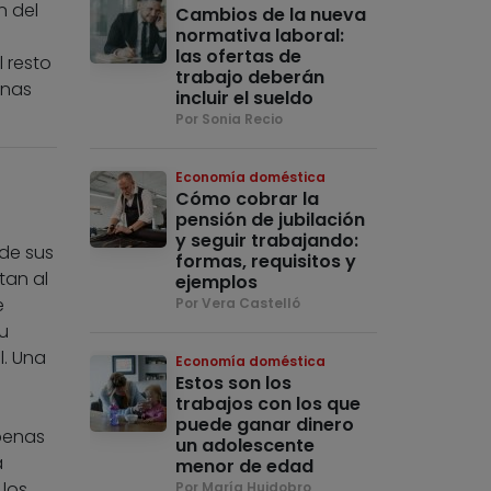
n del
Cambios de la nueva
normativa laboral:
las ofertas de
 resto
trabajo deberán
enas
incluir el sueldo
Por Sonia Recio
Economía doméstica
Cómo cobrar la
pensión de jubilación
y seguir trabajando:
 de sus
formas, requisitos y
tan al
ejemplos
e
Por Vera Castelló
u
l. Una
Economía doméstica
Estos son los
trabajos con los que
puede ganar dinero
 penas
un adolescente
a
menor de edad
los
Por María Huidobro