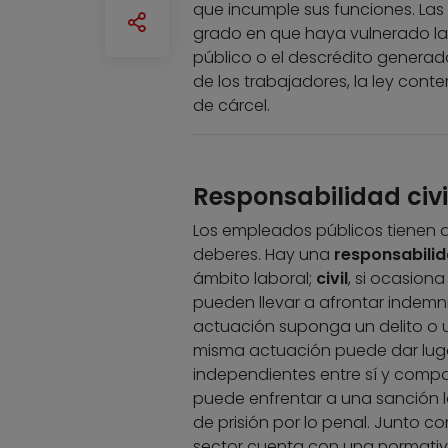
que incumple sus funciones. Las
grado en que haya vulnerado la 
público o el descrédito generado
de los trabajadores, la ley cont
de cárcel.
Responsabilidad civi
Los empleados públicos tienen d
deberes. Hay una
responsabilid
ámbito laboral;
civil
, si ocasiona
pueden llevar a afrontar indemn
actuación suponga un delito o u
misma actuación puede dar lugar
independientes entre sí y compat
puede enfrentar a una sanción la
de prisión por lo penal. Junto c
sector cuenta con una normativ