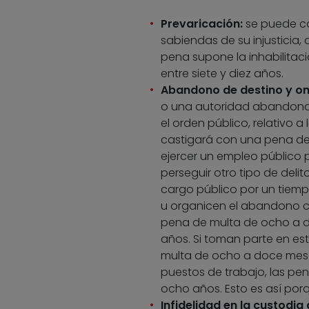
Prevaricación:
se puede cas
sabiendas de su injusticia, 
pena supone la inhabilitac
entre siete y diez años.
Abandono de destino y omi
o una autoridad abandona s
el orden público, relativo 
castigará con una pena de 
ejercer un empleo público p
perseguir otro tipo de deli
cargo público por un tiemp
u organicen el abandono col
pena de multa de ocho a d
años. Si toman parte en est
multa de ocho a doce mese
puestos de trabajo, las pen
ocho años. Esto es así porq
Infidelidad en la custodi