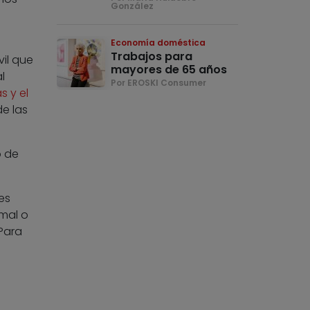
González
Economía doméstica
Trabajos para
vil que
mayores de 65 años
l
Por EROSKI Consumer
s y el
de las
o de
es
mal o
Para