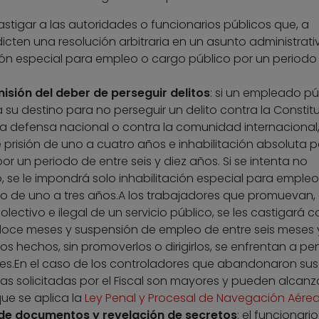
tigar a las autoridades o funcionarios públicos que, a
dicten una resolución arbitraria en un asunto administrativ
ión especial para empleo o cargo público por un periodo
sión del deber de perseguir delitos
: si un empleado pú
u destino para no perseguir un delito contra la Constitu
a la defensa nacional o contra la comunidad internacional,
prisión de uno a cuatro años e inhabilitación absoluta 
or un periodo de entre seis y diez años. Si se intenta no
to, se le impondrá solo inhabilitación especial para empleo
o de uno a tres años.A los trabajadores que promuevan, d
ectivo e ilegal de un servicio público, se les castigará 
oce meses y suspensión de empleo de entre seis meses 
os hechos, sin promoverlos o dirigirlos, se enfrentan a p
s.En el caso de los controladores que abandonaron sus
as solicitadas por el Fiscal son mayores y pueden alcanza
ue se aplica la
Ley Penal y Procesal de Navegación Aére
a de documentos y revelación de secretos
: el funcionario