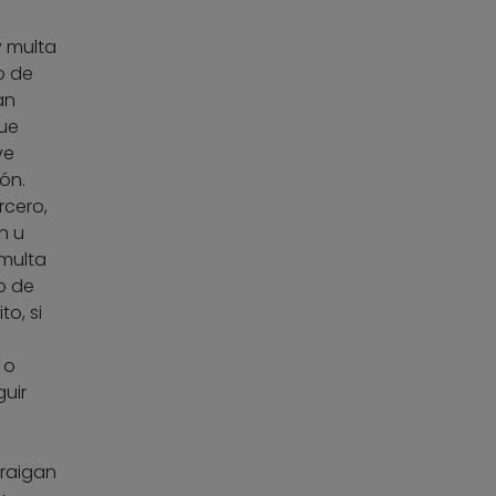
y multa
o de
an
que
ve
ón.
rcero,
n u
 multa
o de
to, si
 o
uir
traigan