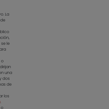
o. La
 de
blico
ción,
 se le
para
 o
irijan
con una
y dos
enas de
r los
a
.
 o