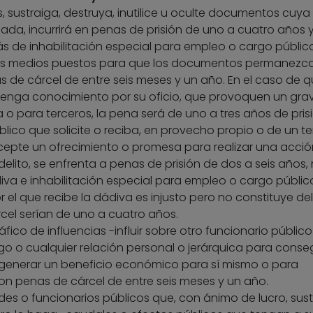
 sustraiga, destruya, inutilice u oculte documentos cuya
da, incurrirá en penas de prisión de uno a cuatro años 
s de inhabilitación especial para empleo o cargo públic
iza los medios puestos para que los documentos permanezc
s de cárcel de entre seis meses y un año. En el caso de 
 tenga conocimiento por su oficio, que provoquen un gra
o para terceros, la pena será de uno a tres años de prisi
úblico que solicite o reciba, en provecho propio o de un te
epte un ofrecimiento o promesa para realizar una acció
elito, se enfrenta a penas de prisión de dos a seis años,
dádiva e inhabilitación especial para empleo o cargo públic
or el que recibe la dádiva es injusto pero no constituye deli
rcel serían de uno a cuatro años.
tráfico de influencias -influir sobre otro funcionario público
o o cualquier relación personal o jerárquica para conseg
generar un beneficio económico para sí mismo o para
on penas de cárcel de entre seis meses y un año.
ades o funcionarios públicos que, con ánimo de lucro, sus