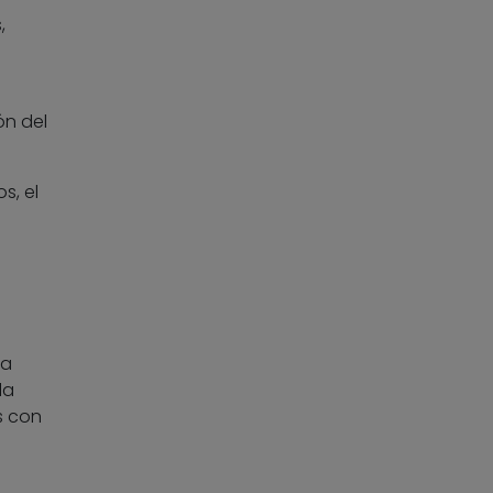
,
ón del
s, el
la
la
s con