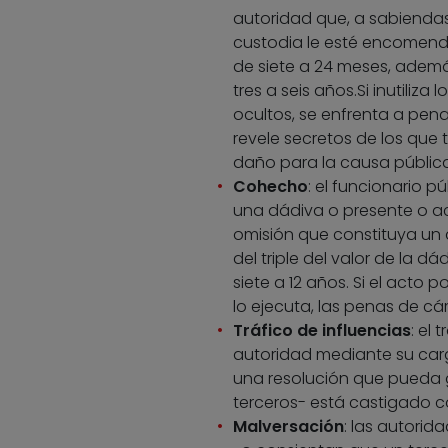
autoridad que, a sabiendas,
custodia le esté encomenda
de siete a 24 meses, ademá
tres a seis años.Si inutil
ocultos, se enfrenta a pena
revele secretos de los que
daño para la causa pública 
Cohecho
: el funcionario p
una dádiva o presente o ac
omisión que constituya un d
del triple del valor de la 
siete a 12 años. Si el acto p
lo ejecuta, las penas de cá
Tráfico de influencias
: el 
autoridad mediante su carg
una resolución que pueda 
terceros- está castigado c
Malversación
: las autorid