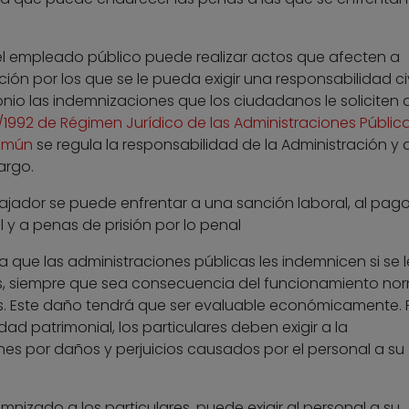
, el empleado público puede realizar actos que afecten a
ción por los que se le pueda exigir una responsabilidad ci
onio las indemnizaciones que los ciudadanos le soliciten a
/1992 de Régimen Jurídico de las Administraciones Pública
Común
se regula la responsabilidad de la Administración y 
argo.
bajador se puede enfrentar a una sanción laboral, al pag
l y a penas de prisión por lo penal
que las administraciones públicas les indemnicen si se l
os, siempre que sea consecuencia del funcionamiento nor
os. Este daño tendrá que ser evaluable económicamente. 
ad patrimonial, los particulares deben exigir a la
nes por daños y perjuicios causados por el personal a su
nizado a los particulares, puede exigir al personal a su