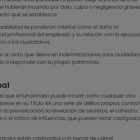
ue hubieran incurrido por dolo, culpa o negligencia graves
ento que se establezca.
sabilidad se ponderan criterios como el daño, la
dad profesional del empleado y su relación con la ejecuci
io a los ciudadanos.
e un acto que derive en indemnizaciones a los ciudadano
o a responder con su propio patrimonio.
nal
s que el funcionario puede incurrir como cualquier otro
blece en su Título XIX una serie de delitos propios contra 
 la prevaricación, la revelación de secretos, el cohecho, 
 o el tráfico de influencias, que pueden estar castigado
istración están castigados con penas de cárcel