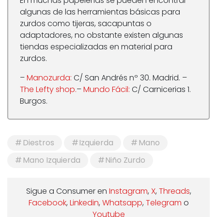
En muchas papelerías se pueden encontrar
algunas de las herramientas básicas para
zurdos como tijeras, sacapuntas o
adaptadores, no obstante existen algunas
tiendas especializadas en material para
zurdos.
–
Manozurda:
C/ San Andrés nº 30. Madrid. –
The Lefty shop.
–
Mundo Fácil:
C/ Carnicerias 1.
Burgos.
Diestros
Izquierda
Mano
Mano Izquierda
Niño Zurdo
Sigue a Consumer en
Instagram
,
X
,
Threads
,
Facebook
,
Linkedin
,
Whatsapp
,
Telegram
o
Youtube