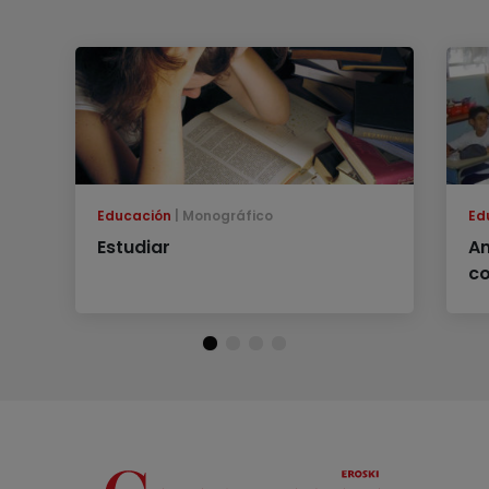
Educación
Monográfico
Ed
Estudiar
An
co