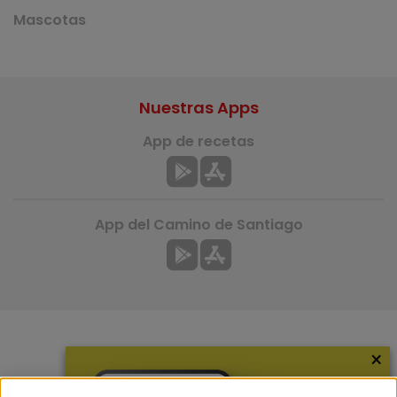
Mascotas
Nuestras Apps
App de recetas
App del Camino de Santiago
×
Más información
¿Quiénes somos?