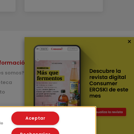
×
formación
Nuestras Apps
es somos?
App de recetas
teca
to
App del Camino de
Santiago
Lingüístico
mer
Aceptar
de