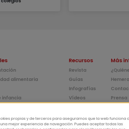
 colegios
les
Recursos
Más in
ntación
Revista
¿Quién
idad alimentaria
Guías
Hemero
Infografías
Contac
 infancia
Vídeos
Prensa
 ambiente y solidaridad
Monográficos
Corpus 
Consu
dad y consumo
ookies propias y de terceros para asegurarnos que la web funciona 
 una mejor experiencia de navegación. Puedes aceptar todas las
tas