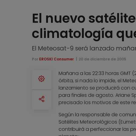
El nuevo satélit
climatología qu
El Meteosat-9 será lanzado maña
Por
EROSKI Consumer
20 de diciembre de 2005
Mañana a las 22:33 horas GMT (
órbita, si nada lo impide, el Me
lanzamiento se producirá con cu
para finales de agosto. Ariane 
precisado los motivos de este re
Según la responsable de comuni
Satélites Meteorológicos (Eumetsa
contribuirá a perfeccionar las p