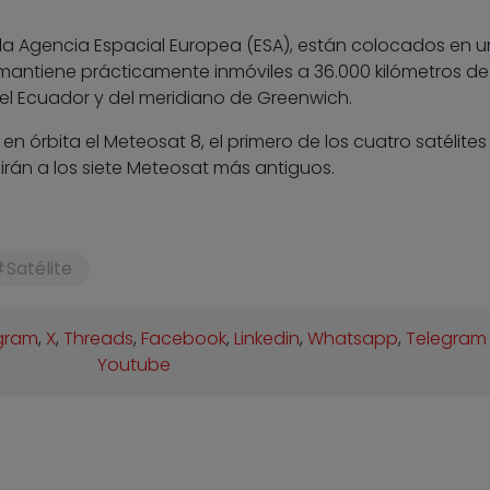
 la Agencia Espacial Europea (ESA), están colocados en 
 mantiene prácticamente inmóviles a 36.000 kilómetros de
del Ecuador y del meridiano de Greenwich.
n órbita el Meteosat 8, el primero de los cuatro satélites
rán a los siete Meteosat más antiguos.
Satélite
gram
,
X
,
Threads
,
Facebook
,
Linkedin
,
Whatsapp
,
Telegram
Youtube