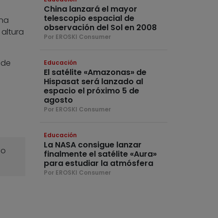
China lanzará el mayor
telescopio espacial de
una
observación del Sol en 2008
 altura
Por EROSKI Consumer
 de
Educación
El satélite «Amazonas» de
Hispasat será lanzado al
espacio el próximo 5 de
agosto
Por EROSKI Consumer
Educación
La NASA consigue lanzar
o
finalmente el satélite «Aura»
para estudiar la atmósfera
Por EROSKI Consumer