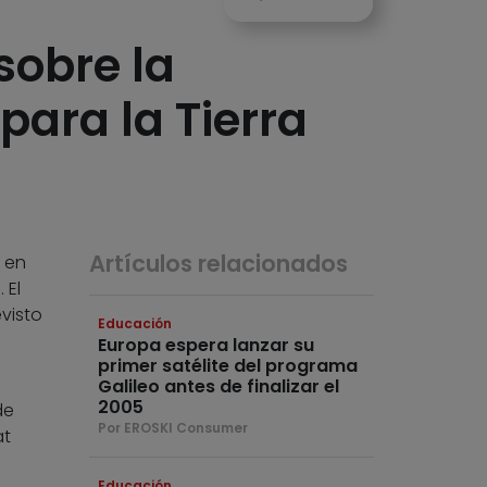
sobre la
para la Tierra
Artículos relacionados
 en
 El
visto
Educación
Europa espera lanzar su
primer satélite del programa
Galileo antes de finalizar el
2005
de
Por EROSKI Consumer
at
Educación