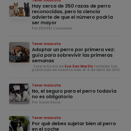
Tener mascota
Hay cerca de 350 razas de perro
reconocidas, pero la ciencia
advierte de que el número podría
ser mayor
Por EROSKI Consumer
Tener mascota
Adoptar un perro por primera vez:
guía para sobrevivir las primeras
semanas
. Este artículo de
Eva San Martín
también fue
publicado en nuestra web el 4 de abril de 2012
Tener mascota
No, el seguro para el perro todavía
no es obligatorio
Por Sonia Recio
Tener mascota
Por qué debes sujetar bien al perro
en el coche