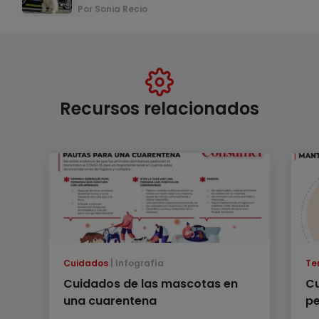
Por Sonia Recio
Recursos relacionados
Cuidados
Infografía
Te
Cuidados de las mascotas en
Cu
una cuarentena
pe