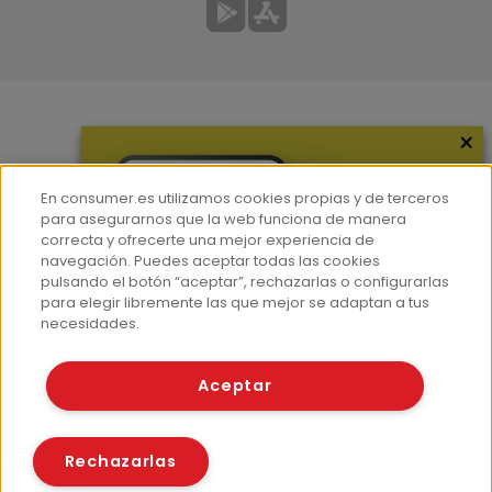
×
Más información
¿Quiénes somos?
En consumer.es utilizamos cookies propias y de terceros
Hemeroteca
para asegurarnos que la web funciona de manera
correcta y ofrecerte una mejor experiencia de
Contacto
navegación. Puedes aceptar todas las cookies
pulsando el botón “aceptar”, rechazarlas o configurarlas
Prensa
para elegir libremente las que mejor se adaptan a tus
Corpus Lingüístico Consumer
necesidades.
© Fundación EROSKI
Aceptar
Aviso legal
Políticas de privacidad
Políticas de cookies
Rechazarlas