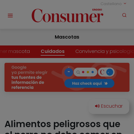
Castellano
Mascotas
ner mascota
Cuidados
Convivencia y psicologí
Alimentos peligrosos que