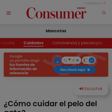
Castellano
Mascotas
mascota
Cuidados
Convivencia y psicología
¿Cómo cuidar el pelo del