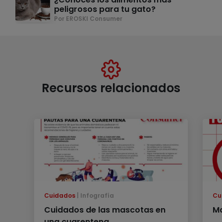
peligrosos para tu gato?
Por EROSKI Consumer
Recursos relacionados
Cuidados
Infografía
Cu
Cuidados de las mascotas en
M
una cuarentena