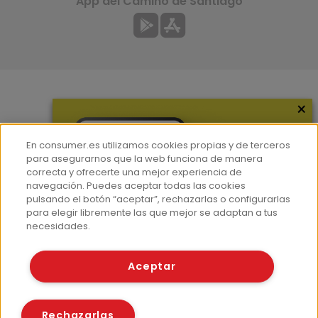
App del Camino de Santiago
×
Más información
¿Quiénes somos?
En consumer.es utilizamos cookies propias y de terceros
Hemeroteca
para asegurarnos que la web funciona de manera
correcta y ofrecerte una mejor experiencia de
Contacto
navegación. Puedes aceptar todas las cookies
pulsando el botón “aceptar”, rechazarlas o configurarlas
Prensa
para elegir libremente las que mejor se adaptan a tus
Corpus Lingüístico Consumer
necesidades.
© Fundación EROSKI
Aceptar
Aviso legal
Políticas de privacidad
Políticas de cookies
Rechazarlas