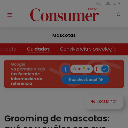
Castellano
Mascotas
mascota
Cuidados
Convivencia y psicología
Grooming de mascotas: