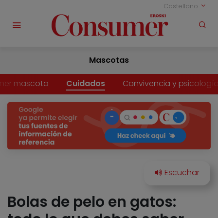
Castellano
Mascotas
ner mascota
Cuidados
Convivencia y psicologí
Bolas de pelo en gatos: