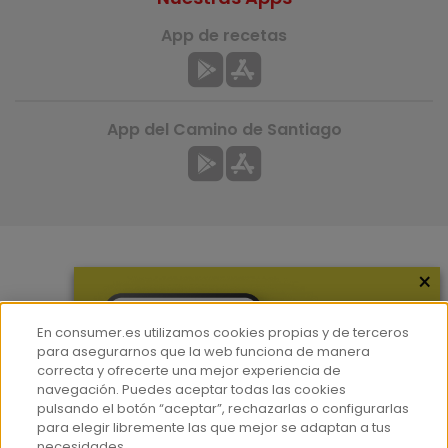
App de recetas
App del Camino de Santiago
×
Más información
¿Quiénes somos?
En consumer.es utilizamos cookies propias y de terceros
Hemeroteca
para asegurarnos que la web funciona de manera
correcta y ofrecerte una mejor experiencia de
Contacto
navegación. Puedes aceptar todas las cookies
pulsando el botón “aceptar”, rechazarlas o configurarlas
Prensa
para elegir libremente las que mejor se adaptan a tus
Corpus Lingüístico Consumer
necesidades.