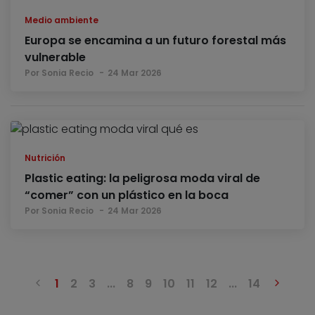
Medio ambiente
Europa se encamina a un futuro forestal más
vulnerable
Por Sonia Recio
24 Mar 2026
Nutrición
Plastic eating: la peligrosa moda viral de
“comer” con un plástico en la boca
Por Sonia Recio
24 Mar 2026
Anterior
Sigui
1
2
3
...
8
9
10
11
12
...
14