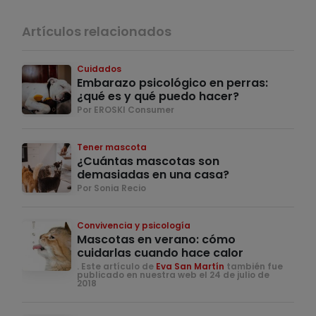
Artículos relacionados
Cuidados
Embarazo psicológico en perras:
¿qué es y qué puedo hacer?
Por EROSKI Consumer
Tener mascota
¿Cuántas mascotas son
demasiadas en una casa?
Por Sonia Recio
Convivencia y psicología
Mascotas en verano: cómo
cuidarlas cuando hace calor
. Este artículo de
Eva San Martín
también fue
publicado en nuestra web el 24 de julio de
2018