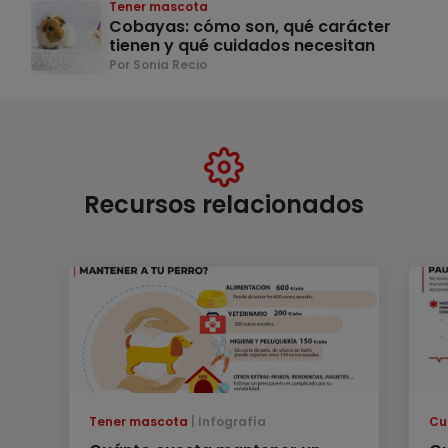
Tener mascota
Cobayas: cómo son, qué carácter
tienen y qué cuidados necesitan
Por Sonia Recio
Recursos relacionados
Tener mascota
Infografía
Cu