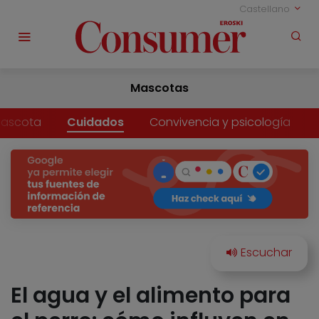
Castellano
Mascotas
mascota
Cuidados
Convivencia y psicología
El agua y el alimento para