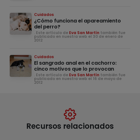
Cuidados
¿Cómo funciona el apareamiento
del perro?
. Este artículo de
Eva San Martín
también fue
publicado en nuestra web el 30 de enero de
2012
Cuidados
El sangrado anal en el cachorro:
cinco motivos que lo provocan
. Este artículo de
Eva San Martín
también fue
publicado en nuestra web el 16 de mayo de
2012
Recursos relacionados